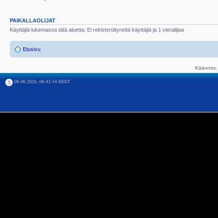
PAIKALLAOLIJAT
Käyttäjiä lukemassa tätä aluetta: Ei rekisteröityneitä käyttäjiä ja 1 vierailijaa
Etusivu
Käännös, 
08.08.2026, 06:43:34 EEST