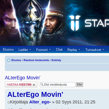
Etusivu
Chat
Ladder
Foorumi
Replay
Turnaukset
Etusivu
‹
Random keskustelu
‹
Esittely
ALterEgo Movin'
Lähetä vastaus
ALterEgo Movin'
Kirjoittaja
Alter_ego-
» 02 Syys 2011, 21:25