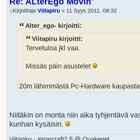
Re: ALterEgo Movin'
Kirjoittaja
Viitapiru
» 11 Syys 2011, 08:32
Alter_ego- kirjoitti:
Viitapiru kirjoitti:
Tervetuloa jkl vaa.
Missäs päin asustelet
20m lähimmästä Pc-Hardware kaupasta.
Niitäkin on monta niin aika tyhjentävä va
kunhan kysäisin.
Viitapiru - #starcraft2.fi @ Quakenet