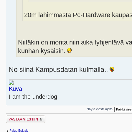
20m lähimmästä Pc-Hardware kaupast
Niitäkin on monta niin aika tyhjentävä v
kunhan kysäisin.
No siinä Kampusdatan kulmalla..
I am the underdog
Näytä viestit ajalta:
Lähetä vastaus
Paluu Esittely