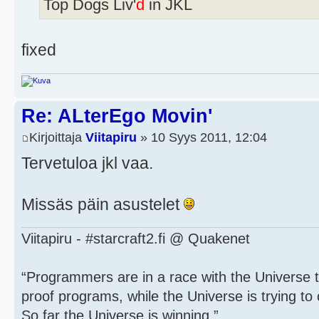
Top Dogs Liv'
d
in JKL
fixed
Re: ALterEgo Movin'
Kirjoittaja
Viitapiru
» 10 Syys 2011, 12:04
Tervetuloa jkl vaa.
Missäs päin asustelet
Viitapiru - #starcraft2.fi @ Quakenet
“Programmers are in a race with the Universe to
proof programs, while the Universe is trying to 
So far the Universe is winning.”