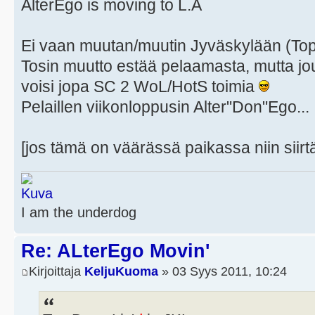
AlterEgo is moving to L.A
Ei vaan muutan/muutin Jyväskylään (Top 
Tosin muutto estää pelaamasta, mutta jou
voisi jopa SC 2 WoL/HotS toimia
Pelaillen viikonloppusin Alter"Don"Ego...
[jos tämä on väärässä paikassa niin siirt
I am the underdog
Re: ALterEgo Movin'
Kirjoittaja
KeljuKuoma
» 03 Syys 2011, 10:24