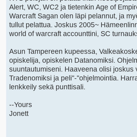
Alert, WC, WC2 ja tietenkin Age of Empire
Warcraft Sagan olen läpi pelannut, ja my
tullut pelattua. Joskus 2005~ Hämeenlinn
world of warcraft accounttini, SC turnauk
Asun Tampereen kupeessa, Valkeakoskell
opiskelija, opiskelen Datanomiksi. Ohjel
suuntautumiseni. Haaveena olisi joskus 
Tradenomiksi ja peli"-"ohjelmointia. Harr
lenkkeily sekä punttisali.
--Yours
Jonett