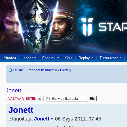
Etusivu
Chat
Ladder
Foorumi
Replay
Turnaukset
Etusivu
‹
Random keskustelu
‹
Esittely
Jonett
Lähetä vastaus
Jonett
Kirjoittaja
Jonett
» 06 Syys 2011, 07:45