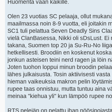
Huomenta vaan kaikille.
Olen 23 vuotias SC pelaaja, ollut mukana
maailmassa noin 8-9 vuotta, eli joitakin 
SC1 tuli pelattua Seven Deadly Sins Cla
vielä ClanBasessa, Nikki oli sDsLust. Ei
takana, Suomen top 20 ja Su-Ru-No liigas
hetkellisesti. Broodiin en koskenut koska s
jonkun asteisen teini nerd ragen ja löin n
Joten tuohon loppui minun broodin pela
lähes julkaisusta. Tosin aktiivisesti vast
hieman vaikeuksia makron pelin löytämi
rupee taas onnistuu, mutta tuntuu aina väl
meinaa "kiehua yli" kun lämpöö rupee no
RTS pelejän on pelattu ihan nöösipojast