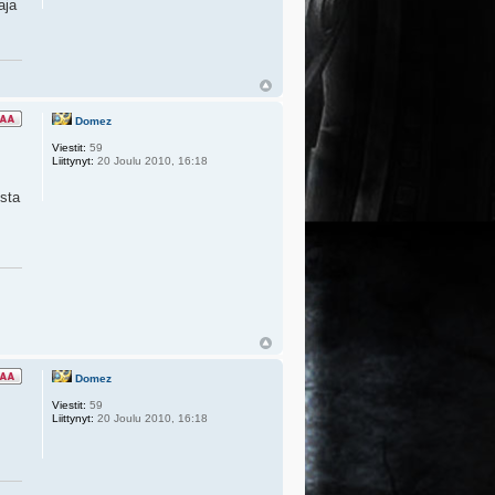
aja
Domez
Viestit:
59
Liittynyt:
20 Joulu 2010, 16:18
sta
Domez
Viestit:
59
Liittynyt:
20 Joulu 2010, 16:18