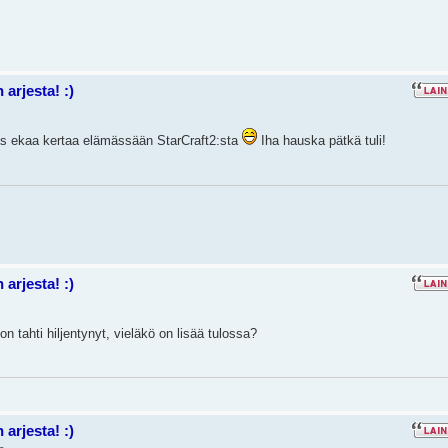
arjesta! :)
las ekaa kertaa elämässään StarCraft2:sta
Iha hauska pätkä tuli!
arjesta! :)
n tahti hiljentynyt, vieläkö on lisää tulossa?
arjesta! :)