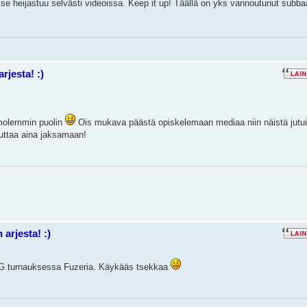
ja se heijastuu selvästi videoissa. Keep it up! Täällä on yks vannoutunut subba
rjesta! :)
n molemmin puolin
Ois mukava päästä opiskelemaan mediaa niin näistä jutui
uttaa aina jaksamaan!
arjesta! :)
OG turnauksessa Fuzeria. Käykääs tsekkaa