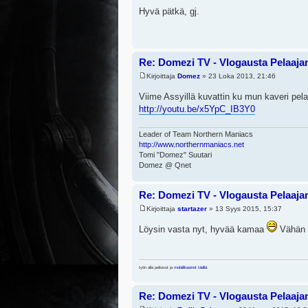
Hyvä pätkä, gj.
Re: Domezi TV - Vlogausta Pelaajan 
Kirjoittaja
Domez
» 23 Loka 2013, 21:46
Viime Assyillä kuvattin ku mun kaveri pe
http://youtu.be/x5YpC_IB3Y0
Leader of Team Northern Maniacs
http://www.northernmaniacs.net
Tomi "Domez" Suutari
Domez @ Qnet
Re: Domezi TV - Vlogausta Pelaajan 
Kirjoittaja
startazer
» 13 Syys 2015, 15:37
Löysin vasta nyt, hyvää kamaa
Vähän o
työn alla pelisivut ja
mobiilikasinot täällä
.
Re: Domezi TV - Vlogausta Pelaajan 