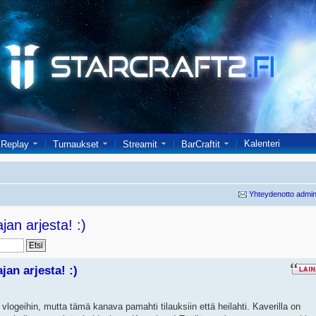
Kalenteri
Replay
Turnaukset
Streamit
BarCraftit
Yhteydenotto admin
an arjesta! :)
an arjesta! :)
 vlogeihin, mutta tämä kanava pamahti tilauksiin että heilahti. Kaverilla on