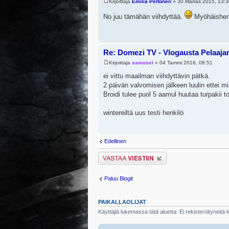
Kirjoittaja
Emilia Peltonen
» 30 Marras 2015, 13:3
No juu tämähän viihdyttää.
Myöhäisherä
Re: Domezi TV - Vlogausta Pelaajan 
Kirjoittaja
samosel
» 04 Tammi 2016, 08:51
ei vittu maailman viihdyttävin pätkä.
2 päivän valvomisen jälkeen luulin ettei m
Broidi tulee puol 5 aamul huutaa turpakii t
wintereiltä uus testi henkilö
Edellinen
Lähetä vastaus
Paluu Blogit
PAIKALLAOLIJAT
Käyttäjiä lukemassa tätä aluetta: Ei rekisteröityneitä kä