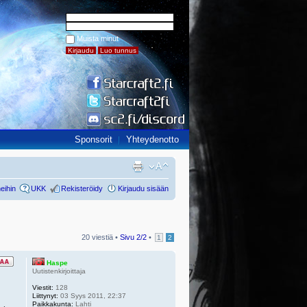
Muista minut
Sponsorit
Yhteydenotto
eihin
UKK
Rekisteröidy
Kirjaudu sisään
20 viestiä •
Sivu
2
/
2
•
1
2
Haspe
Uutistenkirjoittaja
Viestit:
128
Liittynyt:
03 Syys 2011, 22:37
Paikkakunta:
Lahti