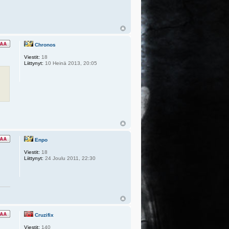
Chronos
Viestit:
18
Liittynyt:
10 Heinä 2013, 20:05
Enpo
Viestit:
18
Liittynyt:
24 Joulu 2011, 22:30
Cruzifix
Viestit:
140