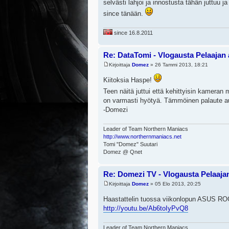
selvästi lahjoi ja innostusta tähän juttuu 
since tänään.
since 16.8.2011
Re: DataTomi - Vlogausta Pelaajan a
Kirjoittaja
Domez
» 26 Tammi 2013, 18:21
Kiitoksia Haspe!
Teen näitä juttui että kehittyisin kamera
on varmasti hyötyä. Tämmöinen palaute a
-Domezi
Leader of Team Northern Maniacs
http://www.northernmaniacs.net
Tomi "Domez" Suutari
Domez @ Qnet
Re: Domezi TV - Vlogausta Pelaajan 
Kirjoittaja
Domez
» 05 Elo 2013, 20:25
Haastattelin tuossa viikonlopun ASUS R
http://youtu.be/Ab6toIyPvQ8
Leader of Team Northern Maniacs