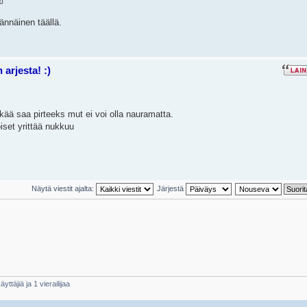
0
nnäinen täällä.
arjesta! :)
ikää saa pirteeks mut ei voi olla nauramatta.
oiset yrittää nukkuu
Näytä viestit ajalta:
Järjestä
yttäjiä ja 1 vierailijaa