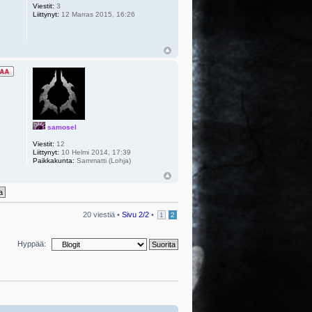
Viestit:
3
Liittynyt:
12 Marras 2015, 16:26
samosel
Viestit:
12
Liittynyt:
10 Helmi 2014, 17:39
Paikkakunta:
Sammatti (Lohja)
20 viestiä •
Sivu
2
/
2
•
1
2
Hyppää: