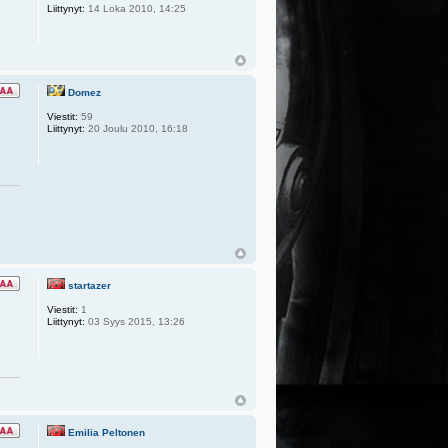
Liittynyt:
14 Loka 2010, 14:25
Domez
Viestit:
59
Liittynyt:
20 Joulu 2010, 16:18
startazer
Viestit:
1
Liittynyt:
03 Syys 2015, 13:26
Emilia Peltonen