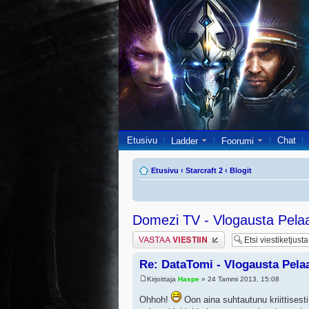
Etusivu
Chat
Ladder
Foorumi
Etusivu
‹
Starcraft 2
‹
Blogit
Domezi TV - Vlogausta Pelaaj
Lähetä vastaus
Re: DataTomi - Vlogausta Pelaaj
Kirjoittaja
Haspe
» 24 Tammi 2013, 15:08
Ohhoh!
Oon aina suhtautunu kriittisesti