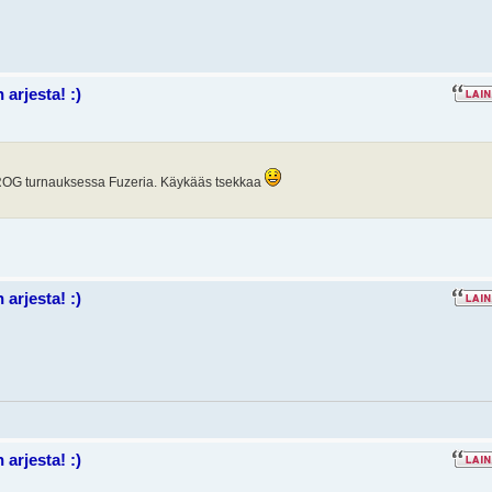
arjesta! :)
 ROG turnauksessa Fuzeria. Käykääs tsekkaa
arjesta! :)
arjesta! :)