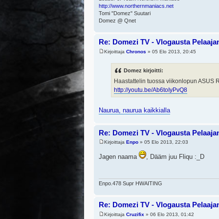
http://www.northernmaniacs.net
Tomi "Domez" Suutari
Domez @ Qnet
Re: Domezi TV - Vlogausta Pelaajan 
Kirjoittaja
Chronos
» 05 Elo 2013, 20:45
Domez kirjoitti:
Haastattelin tuossa viikonlopun ASUS
http://youtu.be/Ab6toIyPvQ8
Naurua, naurua kaikkialla
Re: Domezi TV - Vlogausta Pelaajan 
Kirjoittaja
Enpo
» 05 Elo 2013, 22:03
Jagen naama
, Dääm juu Fliqu :_D
Enpo.478 Supr HWAITING
Re: Domezi TV - Vlogausta Pelaajan 
Kirjoittaja
Cruzifix
» 06 Elo 2013, 01:42