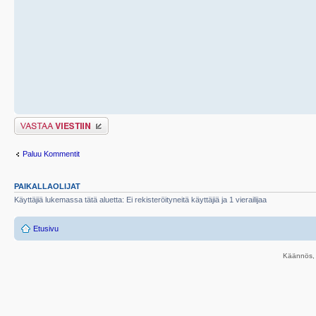
Lähetä vastaus
Paluu Kommentit
PAIKALLAOLIJAT
Käyttäjiä lukemassa tätä aluetta: Ei rekisteröityneitä käyttäjiä ja 1 vierailijaa
Etusivu
Käännös, 