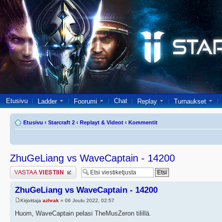
Etusivu
Chat
Ladder
Foorumi
Replay
Turnaukset
Etusivu
‹
Starcraft 2
‹
Replayt & Videot
‹
Kommentit
ZhuGeLiang vs WaveCaptain - 14200
Lähetä vastaus
ZhuGeLiang vs WaveCaptain - 14200
Kirjoittaja
azhrak
» 06 Joulu 2022, 02:57
Huom, WaveCaptain pelasi TheMusZeron tilillä.