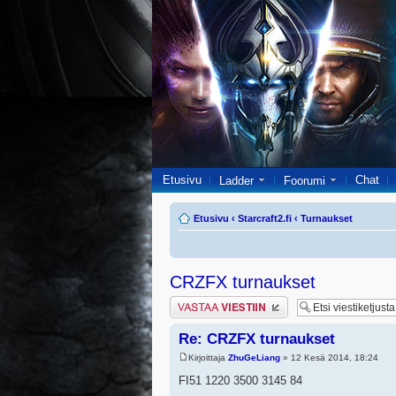
Etusivu
Chat
Ladder
Foorumi
Etusivu
‹
Starcraft2.fi
‹
Turnaukset
CRZFX turnaukset
Lähetä vastaus
Re: CRZFX turnaukset
Kirjoittaja
ZhuGeLiang
» 12 Kesä 2014, 18:24
FI51 1220 3500 3145 84