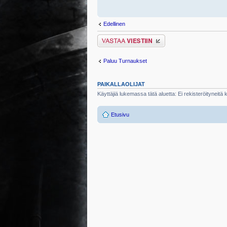
Edellinen
Lähetä vastaus
Paluu Turnaukset
PAIKALLAOLIJAT
Käyttäjiä lukemassa tätä aluetta: Ei rekisteröityneitä kä
Etusivu