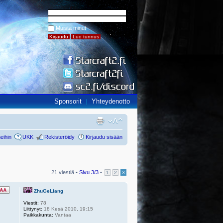
Muista minut
Sponsorit
Yhteydenotto
eihin
UKK
Rekisteröidy
Kirjaudu sisään
21 viestiä •
Sivu
3
/
3
•
1
2
3
ZhuGeLiang
Viestit:
78
Liittynyt:
18 Kesä 2010, 19:15
Paikkakunta:
Vantaa