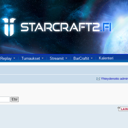
Kalenteri
Replay
Turnaukset
Streamit
BarCraftit
Yhteydenotto admin