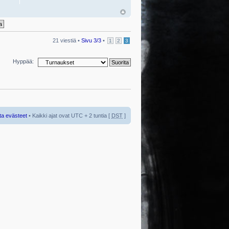
21 viestiä •
Sivu
3
/
3
•
1
2
3
Hyppää:
ta evästeet
• Kaikki ajat ovat UTC + 2 tuntia [
DST
]