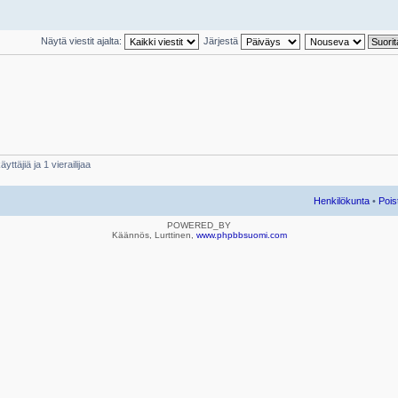
Näytä viestit ajalta:
Järjestä
yttäjiä ja 1 vierailijaa
Henkilökunta
•
Pois
POWERED_BY
Käännös, Lurttinen,
www.phpbbsuomi.com