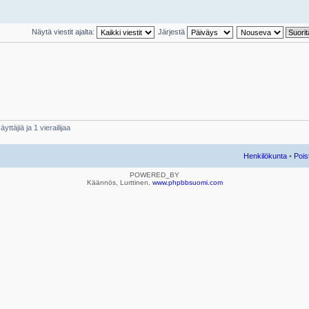
Näytä viestit ajalta:
Järjestä
yttäjiä ja 1 vierailijaa
Henkilökunta
•
Pois
POWERED_BY
Käännös, Lurttinen,
www.phpbbsuomi.com