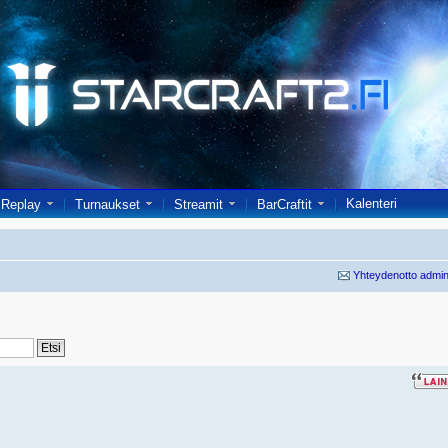
Kalenteri
Replay
Turnaukset
Streamit
BarCraftit
Yhteydenotto admin