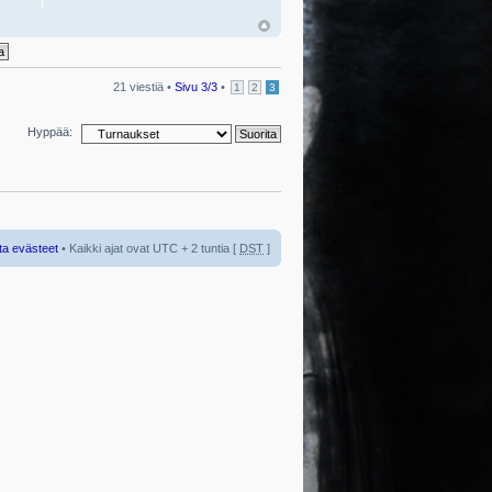
21 viestiä •
Sivu
3
/
3
•
1
2
3
Hyppää:
ta evästeet
• Kaikki ajat ovat UTC + 2 tuntia [
DST
]