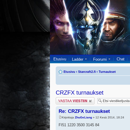
Etusivu
Chat
Ladder
Foorumi
Etusivu
‹
Starcraft2.fi
‹
Turnaukset
CRZFX turnaukset
Lähetä vastaus
Re: CRZFX turnaukset
Kirjoittaja
ZhuGeLiang
» 12 Kesä 2014, 18:24
FI51 1220 3500 3145 84