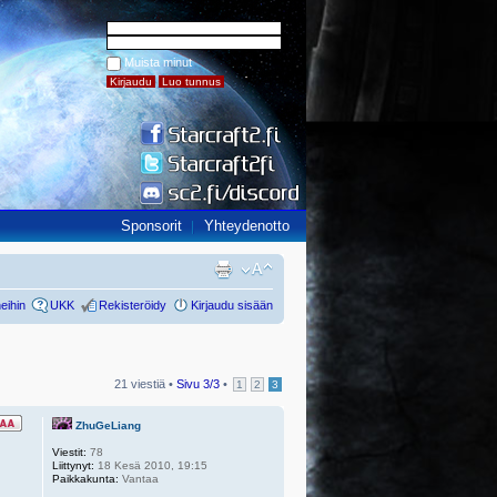
Muista minut
Sponsorit
Yhteydenotto
eihin
UKK
Rekisteröidy
Kirjaudu sisään
21 viestiä •
Sivu
3
/
3
•
1
2
3
ZhuGeLiang
Viestit:
78
Liittynyt:
18 Kesä 2010, 19:15
Paikkakunta:
Vantaa