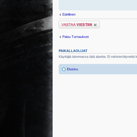
Edellinen
Lähetä vastaus
Paluu Turnaukset
PAIKALLAOLIJAT
Käyttäjiä lukemassa tätä aluetta: Ei rekisteröityneitä kä
Etusivu