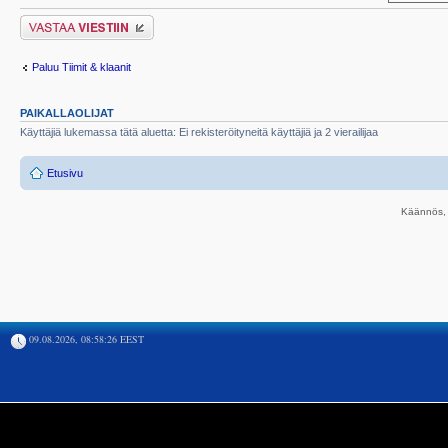
Lähetä vastaus
Paluu Tiimit & klaanit
PAIKALLAOLIJAT
Käyttäjiä lukemassa tätä aluetta: Ei rekisteröityneitä käyttäjiä ja 2 vierailijaa
Etusivu
Käännös, 
09.08.2026, 08:58:26 EEST