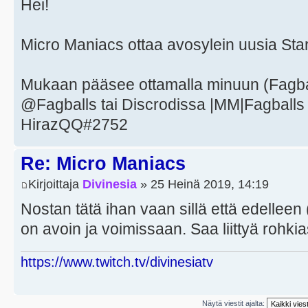
Hei!
Micro Maniacs ottaa avosylein uusia Starc
Mukaan pääsee ottamalla minuun (Fagball
@Fagballs tai Discrodissa |MM|Fagballs 
HirazQQ#2752
Re: Micro Maniacs
Kirjoittaja
Divinesia
» 25 Heinä 2019, 14:19
Nostan tätä ihan vaan sillä että edelleen
on avoin ja voimissaan. Saa liittyä rohki
https://www.twitch.tv/divinesiatv
Näytä viestit ajalta: