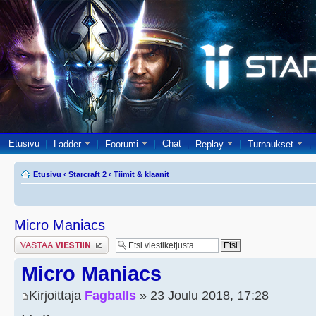
Etusivu
Chat
Ladder
Foorumi
Replay
Turnaukset
Etusivu
‹
Starcraft 2
‹
Tiimit & klaanit
Micro Maniacs
Lähetä vastaus
Micro Maniacs
Kirjoittaja
Fagballs
» 23 Joulu 2018, 17:28