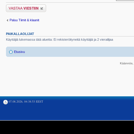
Lähetä vastaus
Paluu Tiimit & klaanit
PAIKALLAOLIJAT
Käyttäjiä lukemassa tätä aluetta: Ei rekisteröityneitä käyttäjiä ja 2 vierailijaa
Etusivu
Käännös, 
07.08.2026, 04:38:53 EEST