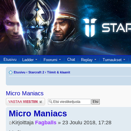
Etusivu
Chat
Ladder
Foorumi
Replay
Turnaukset
Etusivu
‹
Starcraft 2
‹
Tiimit & klaanit
Micro Maniacs
Lähetä vastaus
Micro Maniacs
Kirjoittaja
Fagballs
» 23 Joulu 2018, 17:28