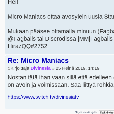
Hei!
Micro Maniacs ottaa avosylein uusia Starc
Mukaan pääsee ottamalla minuun (Fagball
@Fagballs tai Discrodissa |MM|Fagballs 
HirazQQ#2752
Re: Micro Maniacs
Kirjoittaja
Divinesia
» 25 Heinä 2019, 14:19
Nostan tätä ihan vaan sillä että edelleen
on avoin ja voimissaan. Saa liittyä rohki
https://www.twitch.tv/divinesiatv
Näytä viestit ajalta: