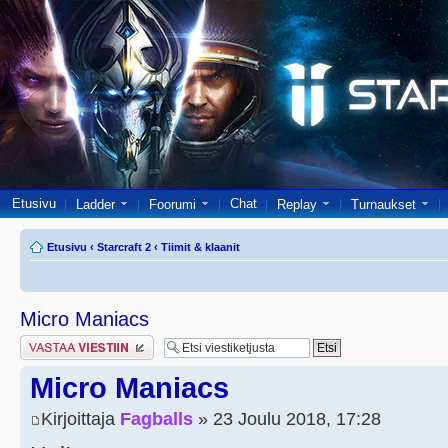
Etusivu
Chat
Ladder
Foorumi
Replay
Turnaukset
Etusivu
‹
Starcraft 2
‹
Tiimit & klaanit
Micro Maniacs
Lähetä vastaus
Micro Maniacs
Kirjoittaja
Fagballs
» 23 Joulu 2018, 17:28