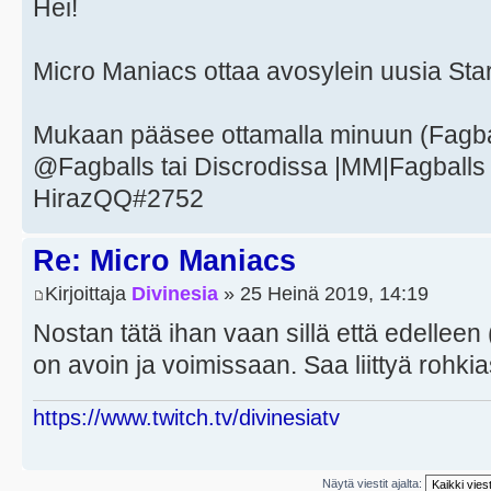
Hei!
Micro Maniacs ottaa avosylein uusia Starc
Mukaan pääsee ottamalla minuun (Fagball
@Fagballs tai Discrodissa |MM|Fagballs 
HirazQQ#2752
Re: Micro Maniacs
Kirjoittaja
Divinesia
» 25 Heinä 2019, 14:19
Nostan tätä ihan vaan sillä että edelleen
on avoin ja voimissaan. Saa liittyä rohki
https://www.twitch.tv/divinesiatv
Näytä viestit ajalta: