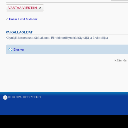
Lähetä vastaus
Paluu Tiimit & klaanit
PAIKALLAOLIJAT
Käyttäjiä lukemassa tätä aluetta: Ei rekisteröityneitä käyttäjiä ja 1 vierailijaa
Etusivu
Käännös, 
08.08.2026, 08:43:29 EEST