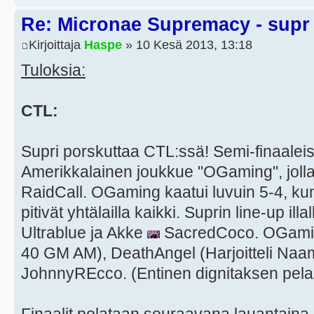
Re: Micronae Supremacy - supr
Kirjoittaja
Haspe
» 10 Kesä 2013, 13:18
Tuloksia:
CTL:
Supri porskuttaa CTL:ssä! Semi-finaalei
Amerikkalainen joukkue "OGaming", joll
RaidCall. OGaming kaatui luvuin 5-4, kun 
pitivät yhtälailla kaikki. Suprin line-up illal
Ultrablue ja Akke
SacredCoco. OGaming
40 GM AM), DeathAngel (Harjoitteli Naa
JohnnyREcco. (Entinen dignitaksen pela