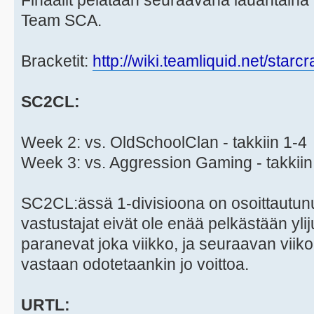
Finaalit pelataan seuraavana lauantaina 
Team SCA.
Bracketit:
http://wiki.teamliquid.net/star
SC2CL:
Week 2: vs. OldSchoolClan - takkiin 1-4
Week 3: vs. Aggression Gaming - takkiin
SC2CL:ässä 1-divisioona on osoittautun
vastustajat eivät ole enää pelkästään yli
paranevat joka viikko, ja seuraavan viik
vastaan odotetaankin jo voittoa.
URTL: