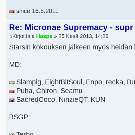
since 16.8.2011
Re: Micronae Supremacy - supr
Kirjoittaja
Haspe
» 25 Kesä 2013, 14:28
Starsin kokouksen jälkeen myös heidän l
MD:
Slampig, EightBitSoul, Enpo, recka, 
Puha, Chiron, Seamu
SacredCoco, NinzieQT, KUN
BSGP:
Terho