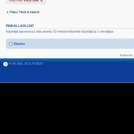
Paluu Tiimit & klaanit
PAIKALLAOLIJAT
Käyttäjiä lukemassa tätä aluetta: Ei rekisteröityneitä käyttäjiä ja 1 vierailijaa
Etusivu
Käännös, 
07.08.2026, 20:21:59 EEST