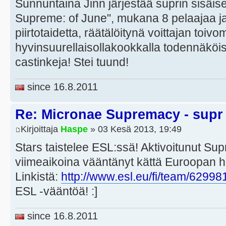
Sunnuntaina Jinn järjestää suprin sisäi
Supreme: of June", mukana 8 pelaajaa j
piirtotaidetta, räätälöitynä voittajan toi
hyvinsuurellaisollakookkalla todennäköis
castinkeja! Stei tuund!
since 16.8.2011
Re: Micronae Supremacy - supr
Kirjoittaja
Haspe
» 03 Kesä 2013, 19:49
Stars taistelee ESL:ssä! Aktivoitunut Sup
viimeaikoina vääntänyt kättä Euroopan 
Linkistä:
http://www.esl.eu/fi/team/62998
ESL -vääntöä! :]
since 16.8.2011