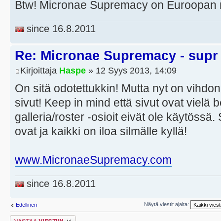
Btw! Micronae Supremacy on Euroopan n
since 16.8.2011
Re: Micronae Supremacy - supr
Kirjoittaja
Haspe
» 12 Syys 2013, 14:09
On sitä odotettukkin! Mutta nyt on vihdon 
sivut! Keep in mind että sivut ovat vielä
galleria/roster -osioit eivät ole käytössä
ovat ja kaikki on iloa silmälle kyllä!
www.MicronaeSupremacy.com
since 16.8.2011
Näytä viestit ajalta:
Edellinen
Lähetä vastaus