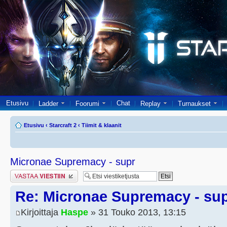
Etusivu
Chat
Ladder
Foorumi
Replay
Turnaukset
Etusivu
‹
Starcraft 2
‹
Tiimit & klaanit
Micronae Supremacy - supr
Lähetä vastaus
Re: Micronae Supremacy - su
Kirjoittaja
Haspe
» 31 Touko 2013, 13:15