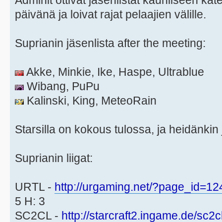
Adminit ottivat jäsenlistat kauniiseen kä
päivänä ja loivat rajat pelaajien välille.
Suprianin jäsenlista after the meeting:
Akke, Minkie, Ike, Haspe, Ultrablue
Wibang, PuPu
Kalinski, King, MeteoRain
Starsilla on kokous tulossa, ja heidänkin
Suprianin liigat:
URTL -
http://urgaming.net/?page_id=12
5 H: 3
SC2CL -
http://starcraft2.ingame.de/sc2c