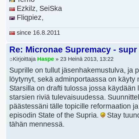
Ezkilz, SeiSka
Fliqpiez,
since 16.8.2011
Re: Micronae Supremacy - supr
Kirjoittaja
Haspe
» 23 Heinä 2013, 13:22
Suprille on tullut jäsenhakemustulva, ja 
löytynyt, sekä adminportaassa on käyty 
Starsilla on drafti tulossa jossa käydään 
starsien riviä tulevaisuudessa. Suunnittel
päästessäni tälle topicille reformaation 
episodin State of the Supria.
Stay tuund
tähän mennessä.