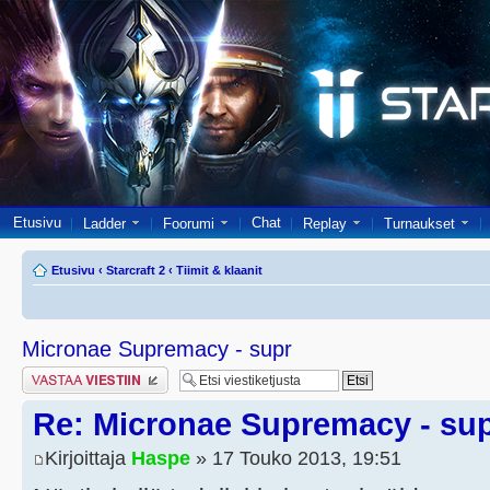
Etusivu
Chat
Ladder
Foorumi
Replay
Turnaukset
Etusivu
‹
Starcraft 2
‹
Tiimit & klaanit
Micronae Supremacy - supr
Lähetä vastaus
Re: Micronae Supremacy - su
Kirjoittaja
Haspe
» 17 Touko 2013, 19:51