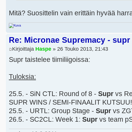
Mitä? Suosittelin vain erittäin hyvää harr
Re: Micronae Supremacy - supr
Kirjoittaja
Haspe
» 26 Touko 2013, 21:43
Supr taistelee tiimiliigoissa:
Tuloksia:
25.5. - SiN CTL: Round of 8 -
Supr
vs Re
SUPR WINS / SEMI-FINAALIT KUTSUU!
25.5. - URTL: Group Stage -
Supr
vs ZG
26.5. - SC2CL: Week 1:
Supr
vs team pSi