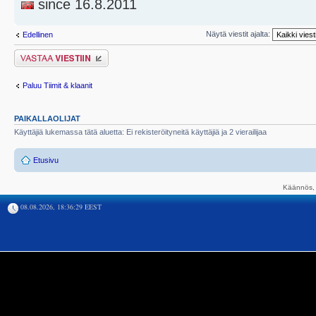
since 16.8.2011
Näytä viestit ajalta:
Edellinen
Lähetä vastaus
Paluu Tiimit & klaanit
PAIKALLAOLIJAT
Käyttäjiä lukemassa tätä aluetta: Ei rekisteröityneitä käyttäjiä ja 2 vierailijaa
Etusivu
Käännös, 
08.08.2026, 18:36:29 EEST