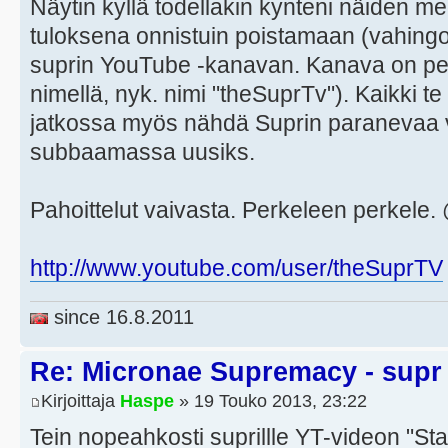
Näytin kyllä todellakin kynteni näiden med
tuloksena onnistuin poistamaan (vahing
suprin YouTube -kanavan. Kanava on peru
nimellä, nyk. nimi "theSuprTv"). Kaikki te 
jatkossa myös nähdä Suprin paranevaa v
subbaamassa uusiks.
Pahoittelut vaivasta. Perkeleen perkele
http://www.youtube.com/user/theSuprTV
since 16.8.2011
Re: Micronae Supremacy - supr
Kirjoittaja
Haspe
» 19 Touko 2013, 23:22
Tein nopeahkosti suprillle YT-videon "Sta