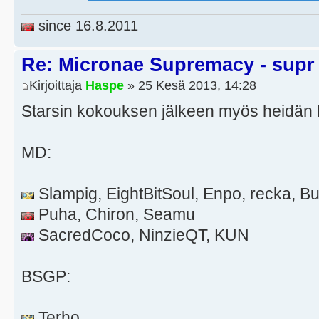
since 16.8.2011
Re: Micronae Supremacy - supr
Kirjoittaja
Haspe
» 25 Kesä 2013, 14:28
Starsin kokouksen jälkeen myös heidän l
MD:
Slampig, EightBitSoul, Enpo, recka, 
Puha, Chiron, Seamu
SacredCoco, NinzieQT, KUN
BSGP:
Terho