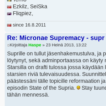
Ezkilz, SeiSka
Fliqpiez,
since 16.8.2011
Re: Micronae Supremacy - supr
Kirjoittaja
Haspe
» 23 Heinä 2013, 13:22
Suprille on tullut jäsenhakemustulva, ja 
löytynyt, sekä adminportaassa on käyty 
Starsilla on drafti tulossa jossa käydään 
starsien riviä tulevaisuudessa. Suunnittel
päästessäni tälle topicille reformaation 
episodin State of the Supria.
Stay tuund
tähän mennessä.