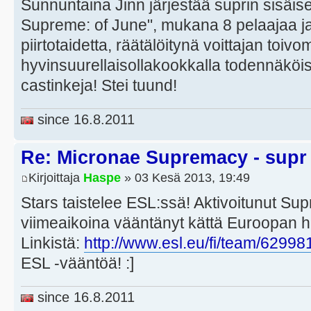
Sunnuntaina Jinn järjestää suprin sisäi
Supreme: of June", mukana 8 pelaajaa j
piirtotaidetta, räätälöitynä voittajan toi
hyvinsuurellaisollakookkalla todennäköis
castinkeja! Stei tuund!
since 16.8.2011
Re: Micronae Supremacy - supr
Kirjoittaja
Haspe
» 03 Kesä 2013, 19:49
Stars taistelee ESL:ssä! Aktivoitunut Sup
viimeaikoina vääntänyt kättä Euroopan 
Linkistä:
http://www.esl.eu/fi/team/62998
ESL -vääntöä! :]
since 16.8.2011