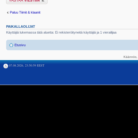
Paluu Tiimit & klaanit
PAIKALLAOLIJAT
Käyttäjiä lukemassa tätä aluetta: Ei rekisteröityneitä käyttäjiä ja 1 vierailijaa
Etusivu
Käännös, 
07.08.2026, 23:50:59 EEST