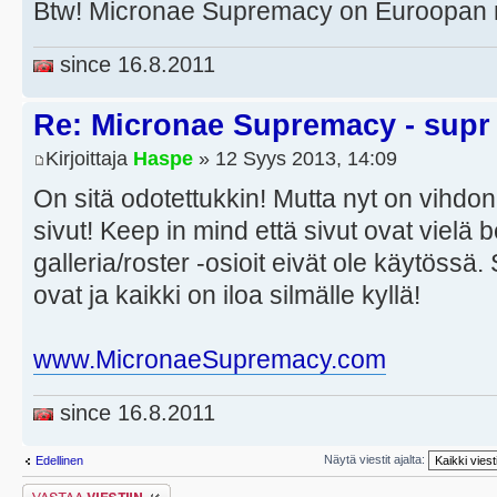
Btw! Micronae Supremacy on Euroopan n
since 16.8.2011
Re: Micronae Supremacy - supr
Kirjoittaja
Haspe
» 12 Syys 2013, 14:09
On sitä odotettukkin! Mutta nyt on vihdon 
sivut! Keep in mind että sivut ovat vielä
galleria/roster -osioit eivät ole käytössä
ovat ja kaikki on iloa silmälle kyllä!
www.MicronaeSupremacy.com
since 16.8.2011
Näytä viestit ajalta:
Edellinen
Lähetä vastaus