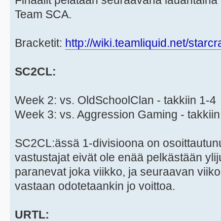
Finaalit pelataan seuraavana lauantaina 
Team SCA.
Bracketit:
http://wiki.teamliquid.net/star
SC2CL:
Week 2: vs. OldSchoolClan - takkiin 1-4
Week 3: vs. Aggression Gaming - takkiin
SC2CL:ässä 1-divisioona on osoittautun
vastustajat eivät ole enää pelkästään yli
paranevat joka viikko, ja seuraavan viik
vastaan odotetaankin jo voittoa.
URTL: