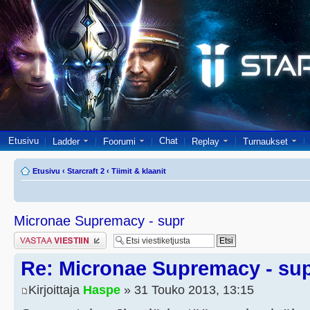
Etusivu
Chat
Ladder
Foorumi
Replay
Turnaukset
Etusivu
‹
Starcraft 2
‹
Tiimit & klaanit
Micronae Supremacy - supr
Lähetä vastaus
Re: Micronae Supremacy - su
Kirjoittaja
Haspe
» 31 Touko 2013, 13:15