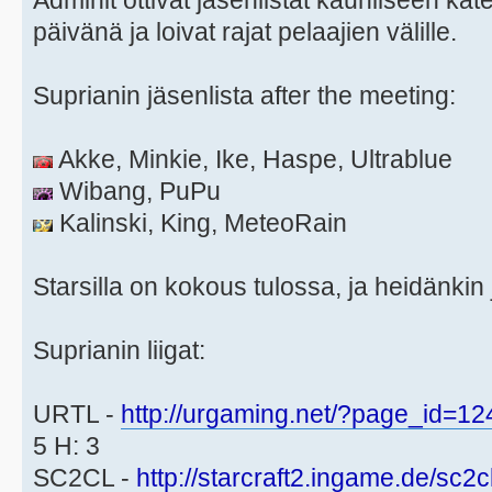
Adminit ottivat jäsenlistat kauniiseen kä
päivänä ja loivat rajat pelaajien välille.
Suprianin jäsenlista after the meeting:
Akke, Minkie, Ike, Haspe, Ultrablue
Wibang, PuPu
Kalinski, King, MeteoRain
Starsilla on kokous tulossa, ja heidänkin
Suprianin liigat:
URTL -
http://urgaming.net/?page_id=12
5 H: 3
SC2CL -
http://starcraft2.ingame.de/sc2c