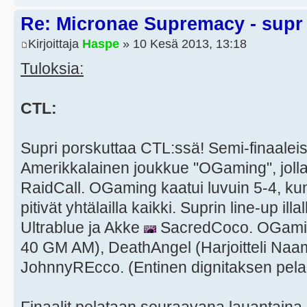
Re: Micronae Supremacy - supr
Kirjoittaja
Haspe
» 10 Kesä 2013, 13:18
Tuloksia:
CTL:
Supri porskuttaa CTL:ssä! Semi-finaalei
Amerikkalainen joukkue "OGaming", joll
RaidCall. OGaming kaatui luvuin 5-4, kun 
pitivät yhtälailla kaikki. Suprin line-up illal
Ultrablue ja Akke
SacredCoco. OGaming
40 GM AM), DeathAngel (Harjoitteli Naa
JohnnyREcco. (Entinen dignitaksen pela