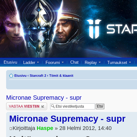
Etusivu
Chat
Ladder
Foorumi
Replay
Turnaukset
Etusivu
‹
Starcraft 2
‹
Tiimit & klaanit
Micronae Supremacy - supr
Lähetä vastaus
Micronae Supremacy - supr
Kirjoittaja
Haspe
» 28 Helmi 2012, 14:40