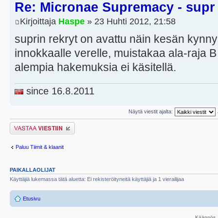
Re: Micronae Supremacy - supr
Kirjoittaja
Haspe
» 23 Huhti 2012, 21:58
suprin rekryt on avattu näin kesän kynnyks
innokkaalle verelle, muistakaa ala-raja B
alempia hakemuksia ei käsitellä.
since 16.8.2011
Näytä viestit ajalta:
Lähetä vastaus
Paluu Tiimit & klaanit
PAIKALLAOLIJAT
Käyttäjiä lukemassa tätä aluetta: Ei rekisteröityneitä käyttäjiä ja 1 vierailijaa
Etusivu
Käännös, 