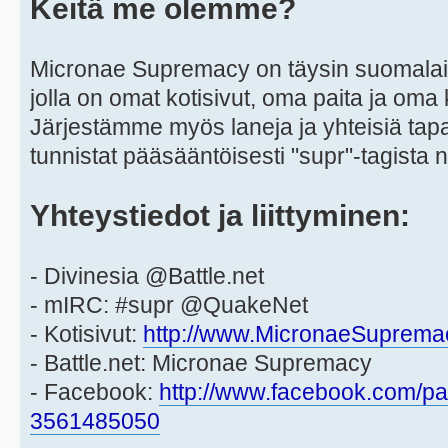
Keitä me olemme?
Micronae Supremacy on täysin suomalain
jolla on omat kotisivut, oma paita ja oma k
Järjestämme myös laneja ja yhteisiä tap
tunnistat pääsääntöisesti "supr"-tagista
Yhteystiedot ja liittyminen:
- Divinesia @Battle.net
- mIRC: #supr @QuakeNet
- Kotisivut:
http://www.MicronaeSuprema
- Battle.net: Micronae Supremacy
- Facebook:
http://www.facebook.com/pa
3561485050