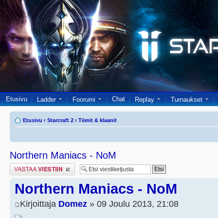
Etusivu
Chat
Ladder
Foorumi
Replay
Turnaukset
Etusivu
‹
Starcraft 2
‹
Tiimit & klaanit
Northern Maniacs - NoM
Lähetä vastaus
Northern Maniacs - NoM
Kirjoittaja
Domez
» 09 Joulu 2013, 21:08