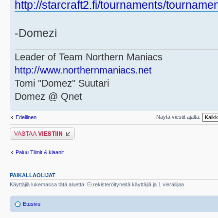
http://starcraft2.fi/tournaments/tournam
-Domezi
Leader of Team Northern Maniacs
http://www.northernmaniacs.net
Tomi "Domez" Suutari
Domez @ Qnet
Näytä viestit ajalta:
Edellinen
Lähetä vastaus
Paluu Tiimit & klaanit
PAIKALLAOLIJAT
Käyttäjiä lukemassa tätä aluetta: Ei rekisteröityneitä käyttäjiä ja 1 vierailijaa
Etusivu