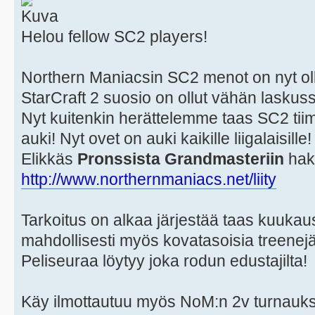
Helou fellow SC2 players!
Northern Maniacsin SC2 menot on nyt ollu
StarCraft 2 suosio on ollut vähän laskus
Nyt kuitenkin herättelemme taas SC2 tiim
auki! Nyt ovet on auki kaikille liigalaisille!
Elikkäs
Pronssista Grandmasteriin
hak
http://www.northernmaniacs.net/liity
Tarkoitus on alkaa järjestää taas kuukaus
mahdollisesti myös kovatasoisia treenejä
Peliseuraa löytyy joka rodun edustajilta!
Käy ilmottautuu myös NoM:n 2v turnauk