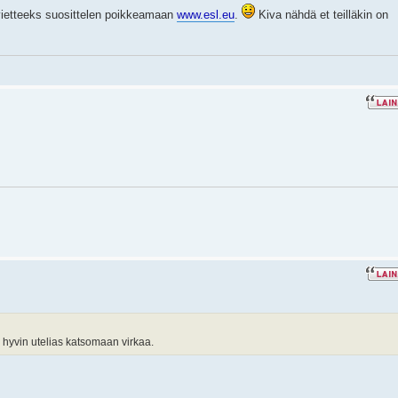
nvietteeks suosittelen poikkeamaan
www.esl.eu
.
Kiva nähdä et teilläkin on
li hyvin utelias katsomaan virkaa.