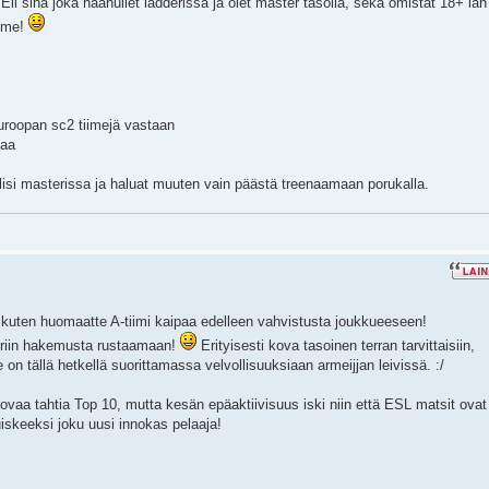
 Eli sinä joka haahuilet ladderissa ja olet master tasolla, sekä omistat 18+ iän 
imme!
uroopan sc2 tiimejä vastaan
vaa
olisi masterissa ja haluat muuten vain päästä treenaamaan porukalla.
ja kuten huomaatte A-tiimi kaipaa edelleen vahvistusta joukkueeseen!
eriin hakemusta rustaamaan!
Erityisesti kova tasoinen terran tarvittaisiin,
n tällä hetkellä suorittamassa velvollisuuksiaan armeijjan leivissä. :/
vaa tahtia Top 10, mutta kesän epäaktiivisuus iski niin että ESL matsit ovat
sruiskeeksi joku uusi innokas pelaaja!