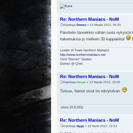
Re: Northern Maniacs - NoM
Kirjoittaja
Domez
» 13 Maalis 2012, 08:35
Päivttelin tännekkin vähän tuota nykyistä
hakemuksia jo melkein 30 kappaletta!
B
Leader of Team Northern Maniacs
http://www.northernmaniacs.net
Tomi "Domez" Suutari
Domez @ Qnet
Re: Northern Maniacs - NoM
Kirjoittaja
Haspe
» 13 Maalis 2012, 20:05
Tsiisus, hienot sivut toi rekrytulvan.
since 16.8.2011
Re: Northern Maniacs - NoM
Kirjoittaja
Hyge
» 19 Huhti 2012, 15:33