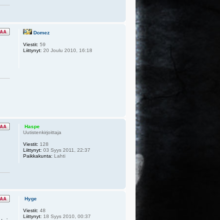
Domez
Viestit:
59
Liittynyt:
20 Joulu 2010, 16:18
Haspe
Uutistenkirjoittaja
Viestit:
128
Liittynyt:
03 Syys 2011, 22:37
Paikkakunta:
Lahti
Hyge
Viestit:
48
Liittynyt:
18 Syys 2010, 00:37