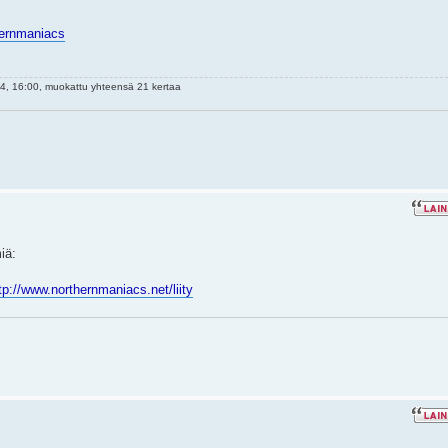
hernmaniacs
, 16:00, muokattu yhteensä 21 kertaa
miä:
tp://www.northernmaniacs.net/liity