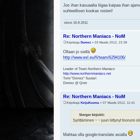
Jos ihan kasuaalia liigaa kaipaa ihan aja
suhteellisen kookas rosteri!
since 16.8.2011
Re: Northern Maniacs - NoM
Kirjoittaja
Domez
» 03 Maalis 2012, 22:38
Ollaan jo siellä
http://www.esl.eu/fi/team/6294106/
Leader of Team Northern Maniacs
http://www.northernmaniacs.net
Tomi "Domez" Suutari
Domez @ Qnet
Re: Northern Maniacs - NoM
Kirjoittaja
KeljuKuoma
» 07 Maalis 2012, 11:41
Sterger kirjoitti:
Syöttäminen ~ ~ juuri liittynyt foorumi o
Mahtaa olla google-translate asialla