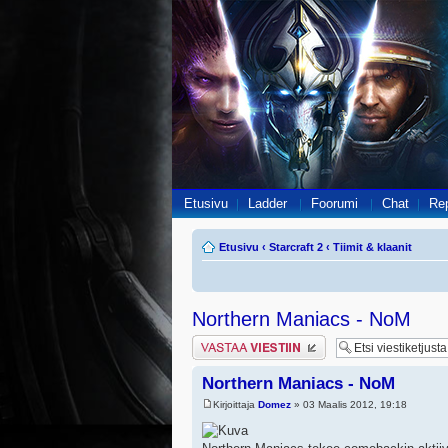
Etusivu
Ladder
Foorumi
Chat
Re
Etusivu
‹
Starcraft 2
‹
Tiimit & klaanit
Northern Maniacs - NoM
Lähetä vastaus
Northern Maniacs - NoM
Kirjoittaja
Domez
» 03 Maalis 2012, 19:18