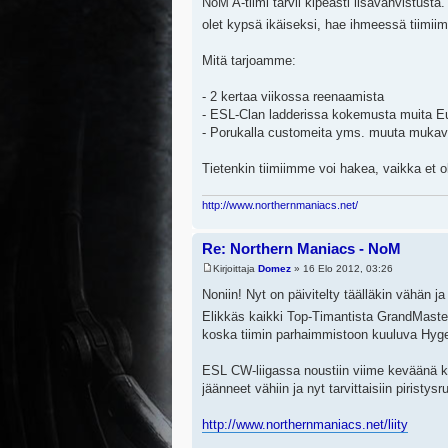
NoM A-tiimi tarvii kipeästi lisävahvistusta.
olet kypsä ikäiseksi, hae ihmeessä tiimi
Mitä tarjoamme:
- 2 kertaa viikossa reenaamista
- ESL-Clan ladderissa kokemusta muita E
- Porukalla customeita yms. muuta muka
Tietenkin tiimiimme voi hakea, vaikka et 
http://www.northernmaniacs.net/
Re: Northern Maniacs - NoM
Kirjoittaja
Domez
» 16 Elo 2012, 03:26
Noniin! Nyt on päivitelty täälläkin vähän 
Elikkäs kaikki Top-Timantista GrandMast
koska tiimin parhaimmistoon kuuluva Hyge o
ESL CW-liigassa noustiin viime keväänä ko
jäänneet vähiin ja nyt tarvittaisiin piristy
http://www.northernmaniacs.net/liity