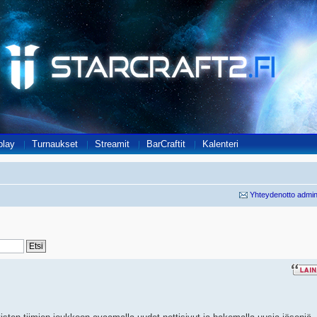
play
Turnaukset
Streamit
BarCraftit
Kalenteri
Yhteydenotto admin