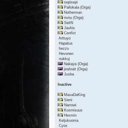
sepisepi
Pallokala (Orga)
Notherman
nunu (Orga)
SeitN
Jauhis
Cenfict
Arttuyo
Hapatus
hezzu
Hevonen
nukkuj
Nakaya (Orga)
jeahrait (Orga)
Jusba
Inactive
MasaDaKing
Sieni
Narrowi
Kosmisuus
Hexmin
Keljukuoma
Cyox