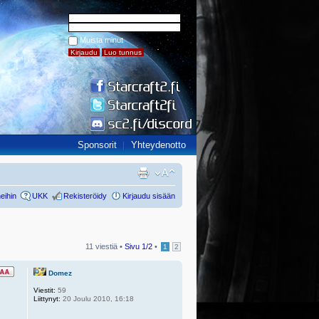
Muista minut
Sponsorit
Yhteydenotto
eihin
UKK
Rekisteröidy
Kirjaudu sisään
11 viestiä •
Sivu
1
/
2
•
1
2
Domez
Viestit:
59
Liittynyt:
20 Joulu 2010, 16:18