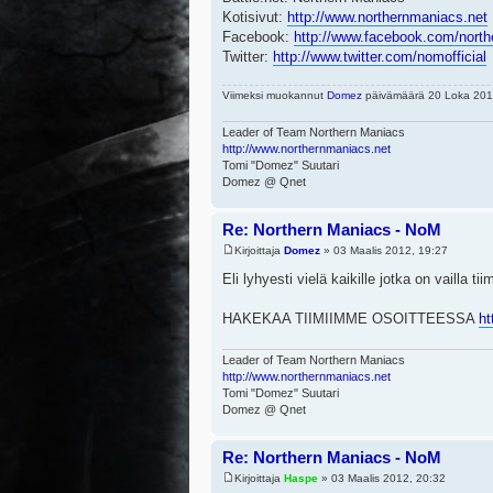
Kotisivut:
http://www.northernmaniacs.net
Facebook:
http://www.facebook.com/nort
Twitter:
http://www.twitter.com/nomofficial
Viimeksi muokannut
Domez
päivämäärä 20 Loka 2014
Leader of Team Northern Maniacs
http://www.northernmaniacs.net
Tomi "Domez" Suutari
Domez @ Qnet
Re: Northern Maniacs - NoM
Kirjoittaja
Domez
» 03 Maalis 2012, 19:27
Eli lyhyesti vielä kaikille jotka on vailla tii
HAKEKAA TIIMIIMME OSOITTEESSA
ht
Leader of Team Northern Maniacs
http://www.northernmaniacs.net
Tomi "Domez" Suutari
Domez @ Qnet
Re: Northern Maniacs - NoM
Kirjoittaja
Haspe
» 03 Maalis 2012, 20:32