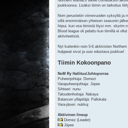
Northern Maniacs tekee comebackin aktiivi
joukkoonsa. Lisäksi tiimin on tarkoitus liitty
Nom perustetiin viimevuoden syksyllä ja m
sillä ensimmäisen yhteisen seasonin jälkee
hiipui, kun osa tiimistä löysi mm. skyrim:n 
Blood league oli pelattu kun tiimillä ei ol
aktiviteetistä.
Nyt kuitenkin noin 5-6 aktiivisten Northe
hulppeat sivut ja uusi edustava joukkue!
Tiimin Kokoonpano
NoM Ry Hallitus/Johtoporras
Puheenjohtaja: Domezi
Varapuheenjohtaja: Jiipee
Sihteeri: nunu
Taloudenhoitaja: Nakaya
Balancen ylläpitäjä: Pallokala
Vara-jäsen: nukkuj
Aktiivinen lineup
Domez (Leader)
Jiipee