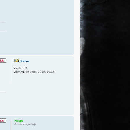
Domez
Viestit:
59
Liittynyt:
20 Joulu 2010, 16:18
Haspe
Uutistenkirjoittaja