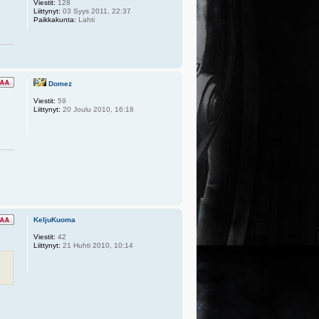
Viestit:
128
Liittynyt:
03 Syys 2011, 22:37
Paikkakunta:
Lahti
Domez
Viestit:
59
Liittynyt:
20 Joulu 2010, 16:18
KeljuKuoma
Viestit:
42
Liittynyt:
21 Huhti 2010, 10:14