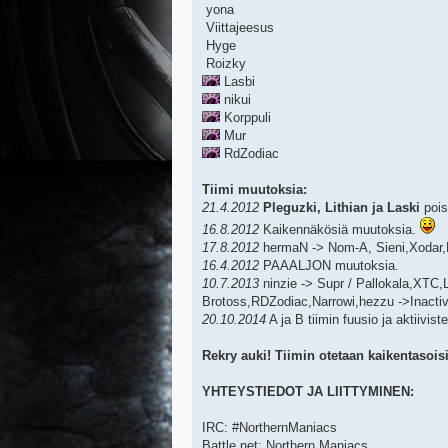
yona
Viittajeesus
Hyge
Roizky
Lasbi
nikui
Korppuli
Mur
RdZodiac
Tiimi muutoksia:
21.4.2012
Pleguzki, Lithian ja Laski
poist
16.8.2012
Kaikennäkösiä muutoksia.
17.8.2012
hermaN -> Nom-A, Sieni,Xodar,H
16.4.2012
PAAALJON muutoksia.
10.7.2013
ninzie -> Supr / Pallokala,XTC,L
Brotoss,RDZodiac,Narrowi,hezzu ->Inacti
20.10.2014
A ja B tiimin fuusio ja aktiivist
Rekry auki! Tiimin otetaan kaikentasois
YHTEYSTIEDOT JA LIITTYMINEN:
IRC: #NorthernManiacs
Battle.net: Northern Maniacs