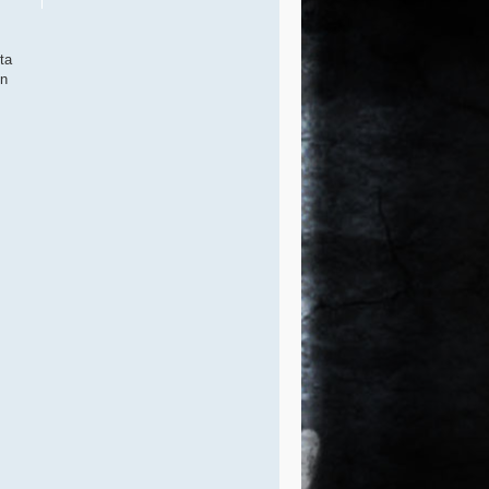
ta
in