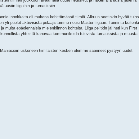
sten tiimien joukkoon avaamalla uudet nettisivut ja hakemalla uusia jäseniä
ä uusiin liigoihin ja turnauksiin.
onia innokkaita oli mukana kehittämässä tiimiä. Alkuun saatinkin hyvää tulos
n yli puolet aktiivisista pelaajistamme nousi Master-liigaan. Toiminta kuitenk
ja muita epäolennaisia mielenkiinnon kohteita. Liiga pelitkin jäi heti kun First
lut kunnollista yhteistä kanavaa kommunikoida tulevista turnauksista ja muusta
rn Maniacsiin uskoneen tiimiläisten kesken olemme saanneet pystyyn uudet