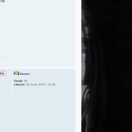
tai
Domez
Viestit:
59
Liittynyt:
20 Joulu 2010, 16:18