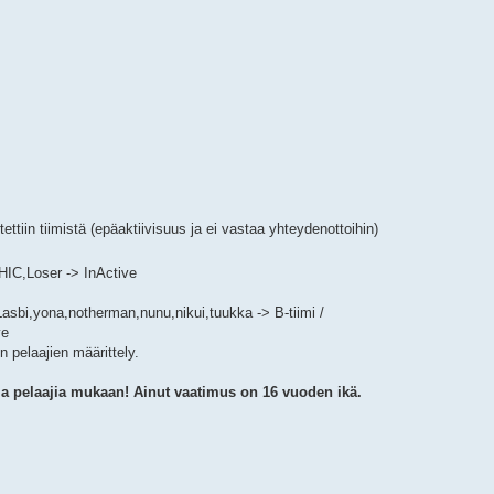
ettiin tiimistä (epäaktiivisuus ja ei vastaa yhteydenottoihin)
IC,Loser -> InActive
asbi,yona,notherman,nunu,nikui,tuukka -> B-tiimi /
ve
en pelaajien määrittely.
ia pelaajia mukaan! Ainut vaatimus on 16 vuoden ikä.