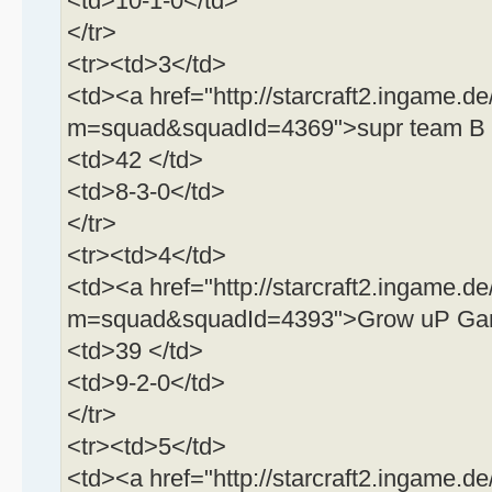
<td>10-1-0</td>
</tr>
<tr><td>3</td>
<td><a href="http://starcraft2.ingame.de
m=squad&squadId=4369">supr team B 
<td>42 </td>
<td>8-3-0</td>
</tr>
<tr><td>4</td>
<td><a href="http://starcraft2.ingame.de
m=squad&squadId=4393">Grow uP Gami
<td>39 </td>
<td>9-2-0</td>
</tr>
<tr><td>5</td>
<td><a href="http://starcraft2.ingame.de