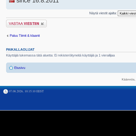
since 16.8.2011
Näytä viestit ajalta:
Lähetä vastaus
Paluu Tiimit & klaanit
PAIKALLAOLIJAT
Käyttäjiä lukemassa tätä aluetta: Ei rekisteröityneitä käyttäjiä ja 1 vierailijaa
Etusivu
Käännös, 
07.08.2026, 10:15:10 EEST