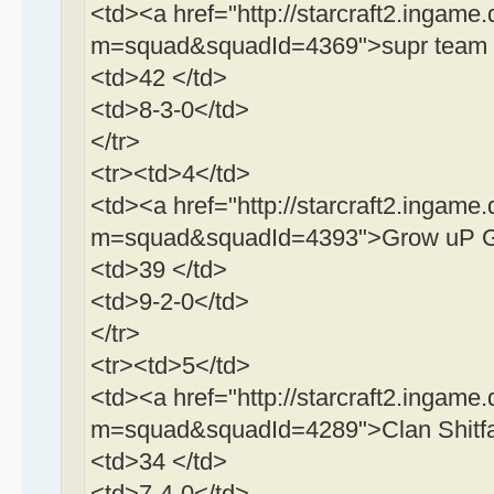
<td><a href="http://starcraft2.ingame.
m=squad&squadId=4369">supr team B
<td>42 </td>
<td>8-3-0</td>
</tr>
<tr><td>4</td>
<td><a href="http://starcraft2.ingame.
m=squad&squadId=4393">Grow uP Ga
<td>39 </td>
<td>9-2-0</td>
</tr>
<tr><td>5</td>
<td><a href="http://starcraft2.ingame.
m=squad&squadId=4289">Clan Shitf
<td>34 </td>
<td>7-4-0</td>