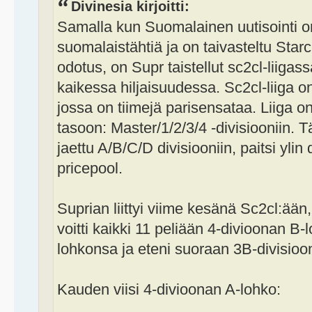
Divinesia kirjoitti:
Samalla kun Suomalainen uutisointi o
suomalaistähtiä ja on taivasteltu Star
odotus, on Supr taistellut sc2cl-liiga
kaikessa hiljaisuudessa. Sc2cl-liiga o
jossa on tiimejä parisensataa. Liiga on 
tasoon: Master/1/2/3/4 -divisiooniin. T
jaettu A/B/C/D divisiooniin, paitsi ylin
pricepool.
Suprian liittyi viime kesänä Sc2cl:ään
voitti kaikki 11 peliään 4-divioonan B-
lohkonsa ja eteni suoraan 3B-divisioo
Kauden viisi 4-divioonan A-lohko: