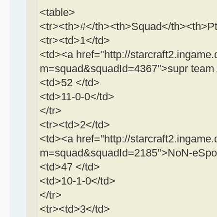
<table>
<tr><th>#</th><th>Squad</th><th>Pt
<tr><td>1</td>
<td><a href="http://starcraft2.ingame.
m=squad&squadId=4367">supr team A
<td>52 </td>
<td>11-0-0</td>
</tr>
<tr><td>2</td>
<td><a href="http://starcraft2.ingame.
m=squad&squadId=2185">NoN-eSport
<td>47 </td>
<td>10-1-0</td>
</tr>
<tr><td>3</td>