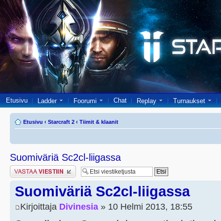
Etusivu
Chat
Ladder
Foorumi
Replay
Turnaukset
Etusivu
‹
Starcraft 2
‹
Tiimit & klaanit
Suomiväriä Sc2cl-liigassa
Lähetä vastaus
Suomiväriä Sc2cl-liigassa
Kirjoittaja
Divinesia
» 10 Helmi 2013, 18:55