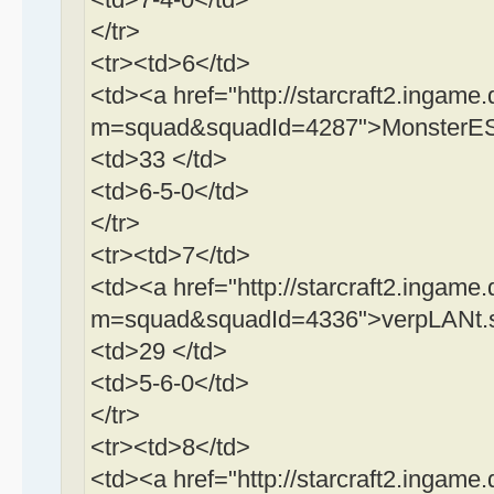
</tr>
<tr><td>6</td>
<td><a href="http://starcraft2.ingame.
m=squad&squadId=4287">MonsterESp
<td>33 </td>
<td>6-5-0</td>
</tr>
<tr><td>7</td>
<td><a href="http://starcraft2.ingame.
m=squad&squadId=4336">verpLANt.s
<td>29 </td>
<td>5-6-0</td>
</tr>
<tr><td>8</td>
<td><a href="http://starcraft2.ingame.