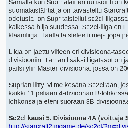
Samalla kun Suomalainen uutisointi on k
suomalaistähtiä ja on taivasteltu Starcra
odotusta, on Supr taistellut sc2cl-liiga
kaikessa hiljaisuudessa. Sc2cl-liiga on E
klaaniliiga. Täällä taistelee tiimejä jopa 
Liiga on jaettu viiteen eri divisioona-taso
divisiooniin. Tämän lisäksi liigatasot on j
paitsi ylin Master-divisioona, jossa on 2
Suprian liittyi viime kesänä Sc2cl:ään, jo
kaikki 11 peliään 4-divioonan B-lohkossa.
lohkonsa ja eteni suoraan 3B-divisioonaa
Sc2cl kausi 5, Divisioona 4A (voittaja 
http://starcraft2.ingame.de/sc2cl/?m=div