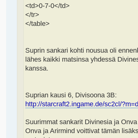
<td>0-7-0</td>
</tr>
</table>
Suprin sankari kohti nousua oli ennenk
lähes kaikki matsinsa yhdessä Divines
kanssa.
Suprian kausi 6, Divisoona 3B:
http://starcraft2.ingame.de/sc2cl/?m=d
Suurimmat sankarit Divinesia ja Onva 
Onva ja Arirmind voittivat tämän lisäk