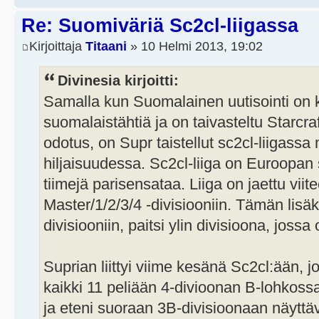
Re: Suomiväriä Sc2cl-liigassa
Kirjoittaja
Titaani
» 10 Helmi 2013, 19:02
Divinesia kirjoitti:
Samalla kun Suomalainen uutisointi on 
suomalaistähtiä ja on taivasteltu Starcra
odotus, on Supr taistellut sc2cl-liigass
hiljaisuudessa. Sc2cl-liiga on Euroopan s
tiimejä parisensataa. Liiga on jaettu viit
Master/1/2/3/4 -divisiooniin. Tämän lisäk
divisiooniin, paitsi ylin divisioona, joss
Suprian liittyi viime kesänä Sc2cl:ään, j
kaikki 11 peliään 4-divioonan B-lohkossa
ja eteni suoraan 3B-divisioonaan näyttäv