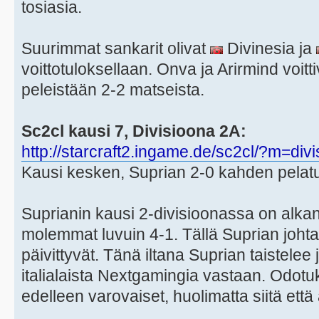
tosiasia.
Suurimmat sankarit olivat
Divinesia ja
voittotuloksellaan. Onva ja Arirmind voit
peleistään 2-2 matseista.
Sc2cl kausi 7, Divisioona 2A:
http://starcraft2.ingame.de/sc2cl/?m=div
Kausi kesken, Suprian 2-0 kahden pelatu
Suprianin kausi 2-divisioonassa on alkan
molemmat luvuin 4-1. Tällä Suprian johtaa
päivittyvät. Tänä iltana Suprian taistelee
italialaista Nextgamingia vastaan. Odotu
edelleen varovaiset, huolimatta siitä ett