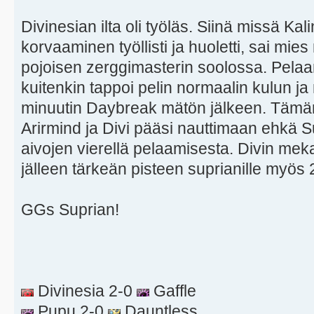
Divinesian ilta oli työläs. Siinä missä Ka
korvaaminen työllisti ja huoletti, sai m
pojoisen zerggimasterin soolossa. Pelaa
kuitenkin tappoi pelin normaalin kulun ja 
minuutin Daybreak mätön jälkeen. Tämän j
Arirmind ja Divi pääsi nauttimaan ehk
aivojen vierellä pelaamisesta. Divin mekan
jälleen tärkeän pisteen suprianille myös 2
GGs Suprian!
Divinesia 2-0
Gaffle
Pupu 2-0
Dauntless