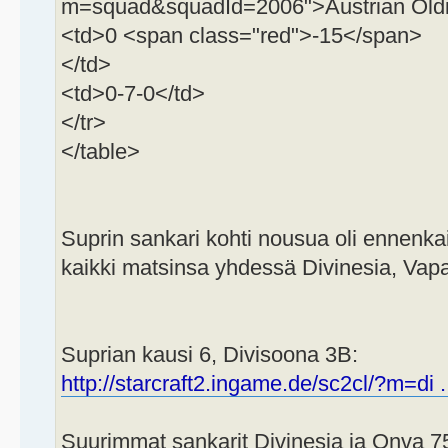
m=squad&squadId=2006">Austrian Oldi
<td>0 <span class="red">-15</span>
</td>
<td>0-7-0</td>
</tr>
</table>
Suprin sankari kohti nousua oli ennenkai
kaikki matsinsa yhdessä Divinesia, Vapa
Suprian kausi 6, Divisoona 3B:
http://starcraft2.ingame.de/sc2cl/?m=di 
Suurimmat sankarit Divinesia ja Onva 75