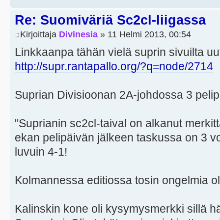
Re: Suomiväriä Sc2cl-liigassa
Kirjoittaja
Divinesia
» 11 Helmi 2013, 00:54
Linkkaanpa tähän vielä suprin sivuilta uu
http://supr.rantapallo.org/?q=node/2714
Suprian Divisioonan 2A-johdossa 3 pelipäi
"Suprianin sc2cl-taival on alkanut merkit
ekan pelipäivän jälkeen taskussa on 3 voit
luvuin 4-1!
Kolmannessa editiossa tosin ongelmia oli 
Kalinskin kone oli kysymysmerkki sillä h