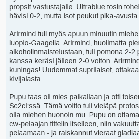
propsit vastustajalle. Ultrablue tosin tohel
hävisi 0-2, mutta isot peukut pika-avust
Arirmind tuli myös apuun minuutin mieh
luopio-Gaagelia. Arirmind, huolimatta pi
alkoholinmaistelustaan, tuli pomona 2-2 
kanssa keräsi jälleen 2-0 voiton. Arirm
kuningas! Uudemmat suprilaiset, ottakaa 
kivijalasta.
Pupu taas oli mies paikallaan ja otti toi
Sc2cl:ssä. Tämä voitto tuli vieläpä protos
olla miehen huonoin mu. Pupu on ottama
cw-pelaajan tittelin itselleen, niin vakuu
pelaamaan - ja raiskannut vieraat gladiaa