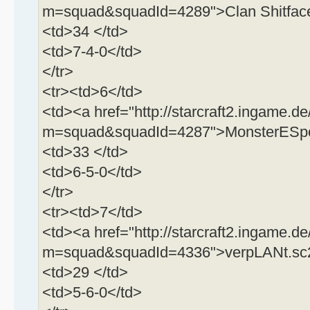
m=squad&squadId=4289">Clan Shitfac
<td>34 </td>
<td>7-4-0</td>
</tr>
<tr><td>6</td>
<td><a href="http://starcraft2.ingame.de
m=squad&squadId=4287">MonsterESpo
<td>33 </td>
<td>6-5-0</td>
</tr>
<tr><td>7</td>
<td><a href="http://starcraft2.ingame.de
m=squad&squadId=4336">verpLANt.sc2
<td>29 </td>
<td>5-6-0</td>