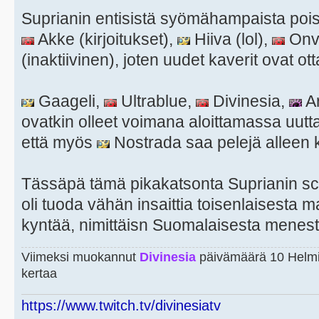
Suprianin entisistä syömähampaista poi
Akke (kirjoitukset),
Hiiva (lol),
Onva
(inaktiivinen), joten uudet kaverit ovat o
Gaageli,
Ultrablue,
Divinesia,
Ar
ovatkin olleet voimana aloittamassa uutt
että myös
Nostrada saa pelejä alleen 
Tässäpä tämä pikakatsonta Suprianin sc
oli tuoda vähän insaittia toisenlaisesta m
kyntää, nimittäisn Suomalaisesta menest
Viimeksi muokannut
Divinesia
päivämäärä 10 Helmi
kertaa
https://www.twitch.tv/divinesiatv