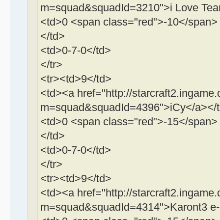
m=squad&squadId=3210">i Love Tea
<td>0 <span class="red">-10</span>
</td>
<td>0-7-0</td>
</tr>
<tr><td>9</td>
<td><a href="http://starcraft2.ingame.
m=squad&squadId=4396">iCy</a></
<td>0 <span class="red">-15</span>
</td>
<td>0-7-0</td>
</tr>
<tr><td>9</td>
<td><a href="http://starcraft2.ingame.
m=squad&squadId=4314">Karont3 e-