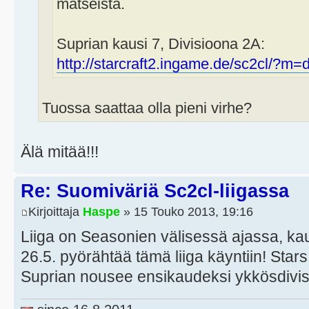
matseista.
Suprian kausi 7, Divisioona 2A:
http://starcraft2.ingame.de/sc2cl/?m=d
Tuossa saattaa olla pieni virhe?
Älä mitää!!!
Re: Suomiväriä Sc2cl-liigassa
Kirjoittaja
Haspe
» 15 Touko 2013, 19:16
Liiga on Seasonien välisessä ajassa, kaus
26.5. pyörähtää tämä liiga käyntiin! Star
Suprian nousee ensikaudeksi ykkösdivi