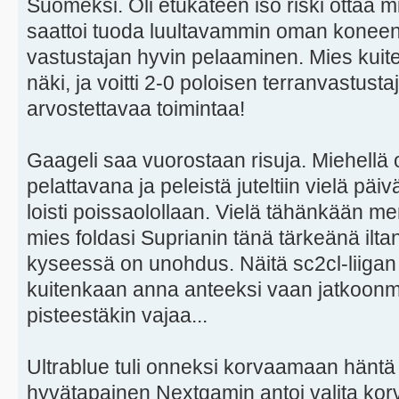
Suomeksi. Oli etukäteen iso riski ottaa 
saattoi tuoda luultavammin oman koneen
vastustajan hyvin pelaaminen. Mies kuitenk
näki, ja voitti 2-0 poloisen terranvastust
arvostettavaa toimintaa!
Gaageli saa vuorostaan risuja. Miehellä o
pelattavana ja peleistä juteltiin vielä päi
loisti poissaolollaan. Vielä tähänkään me
mies foldasi Suprianin tänä tärkeänä ilt
kyseessä on unohdus. Näitä sc2cl-liigan t
kuitenkaan anna anteeksi vaan jatkoonm
pisteestäkin vajaa...
Ultrablue tuli onneksi korvaamaan häntä 
hyvätapainen Nextgamin antoi valita korva