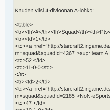
Kauden viisi 4-divioonan A-lohko:
<table>
<tr><th>#</th><th>Squad</th><th>Pts<
<tr><td>1</td>
<td><a href="http://starcraft2.ingame.de
m=squad&squadId=4367">supr team A 
<td>52 </td>
<td>11-0-0</td>
</tr>
<tr><td>2</td>
<td><a href="http://starcraft2.ingame.de
m=squad&squadId=2185">NoN-eSports 
<td>47 </td>