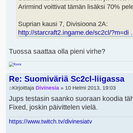
Arirmind voittivat tämän lisäksi 70% pel
Suprian kausi 7, Divisioona 2A:
http://starcraft2.ingame.de/sc2cl/?m=di 
Tuossa saattaa olla pieni virhe?
Re: Suomiväriä Sc2cl-liigassa
Kirjoittaja
Divinesia
» 10 Helmi 2013, 19:03
Jups testasin saanko suoraan koodia täh
Fixed, joskin päivittelen vielä.
https://www.twitch.tv/divinesiatv