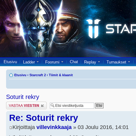
Etusivu
Chat
Ladder
Foorumi
Replay
Turnaukset
Etusivu
‹
Starcraft 2
‹
Tiimit & klaanit
Soturit rekry
Lähetä vastaus
Re: Soturit rekry
Kirjoittaja
villevinkkaaja
» 03 Joulu 2016, 14:01