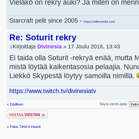
Vieläkö on rekry auki? Ja miten on menn
Starcraft pelit since 2005 -
https://villenvinkit.com
Re: Soturit rekry
Kirjoittaja
Divinesia
» 17 Joulu 2016, 13:43
Ei taida olla Soturit -rekryä enää, mutta
mistä löytää kaikentasosia pelaajia. Nunu/
Liekkö Skypestä löytyy samoilla nimillä.
https://www.twitch.tv/divinesiatv
Näytä viestit ajalta:
Edellinen
Lähetä vastaus
Paluu Tiimit & klaanit