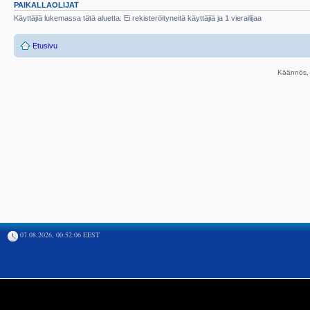
PAIKALLAOLIJAT
Käyttäjiä lukemassa tätä aluetta: Ei rekisteröityneitä käyttäjiä ja 1 vierailijaa
Etusivu
Käännös, 
07.08.2026, 00:52:06 EEST