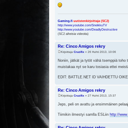
Gaming.fi
uutistenkirjoittaja (SC2)
http://www.youtube.com/SneikkuTV
http://www.youtube.com/DeadlyDestructive
(SC2 aiheisia videoita)
Re: Cinco Amigos rekry
Kirjoittaja
Cruzifix
» 26 Huhti 2013, 10:06
Noniin, jätkät ja tytöt vähä tsemppiä toho
muistakaa nyt se karu tosiasia ettei meis
EDIT: BATTLE.NET ID VAIHDETTU OI
Re: Cinco Amigos rekry
Kirjoittaja
Cruzifix
» 27 Huhti 2013, 15:37
Jeps, peli on avattu ja ensimmäinen pela
Tiimikin ilmestyi samlla ESLiin
http://www
Re: Cinco Amigos rekry