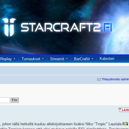
Kalenteri
Replay
Turnaukset
Streamit
BarCraftit
Yhteydenotto admin
ohon tällä hetkellä kuuluu allekirjoittaneen lisäksi Niko "Tropic" Lauriala