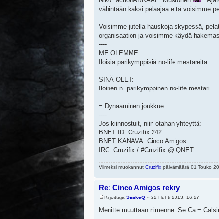
Niko "actionABRAAL" Mustonen
. Ajat
vähintään kaksi pelaajaa että voisimme pela
Voisimme jutella hauskoja skypessä, pelat
organisaation ja voisimme käydä hakemassa
----
ME OLEMME:
Iloisia parikymppisiä no-life mestareita.
SINÄ OLET:
Iloinen n. parikymppinen no-life mestari.
= Dynaaminen joukkue
----
Jos kiinnostuit, niin otahan yhteyttä:
BNET ID: Cruzifix.242
BNET KANAVA: Cinco Amigos
IRC: Cruzifix / #Cruzifix @ QNET
Viimeksi muokannut
Cruzifix
päivämäärä 01 Touko 201
Re: Cinco Amigos rekry
Kirjoittaja
SnakeQ
» 22 Huhti 2013, 16:27
Menitte muuttaan nimenne. Se Ca = Calsi