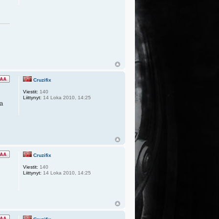
Cruzifix
Viestit:
140
Liittynyt:
14 Loka 2010, 14:25
ta
Cruzifix
Viestit:
140
Liittynyt:
14 Loka 2010, 14:25