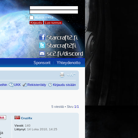
Muista minut
Sponsorit
Yhteydenotto
eihin
UKK
Rekisteröidy
Kirjaudu sisään
5 viestiä • Sivu
1
/
1
Cruzifix
Viestit:
140
Liittynyt:
14 Loka 2010, 14:25
ja