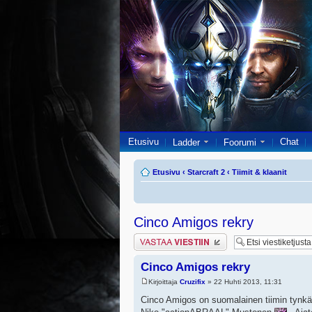
Etusivu
Chat
Ladder
Foorumi
Etusivu
‹
Starcraft 2
‹
Tiimit & klaanit
Cinco Amigos rekry
Lähetä vastaus
Cinco Amigos rekry
Kirjoittaja
Cruzifix
» 22 Huhti 2013, 11:31
Cinco Amigos on suomalainen tiimin tynkä, j