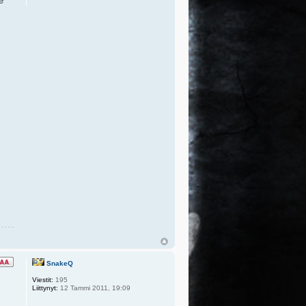
e
SnakeQ
Viestit:
195
Liittynyt:
12 Tammi 2011, 19:09