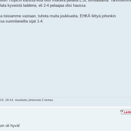
eltiin Tropicin kanssa että olisi mukava pelailla ESL tiimiladderia. Tarvitsemm
ta kyseistä ladderia, eli 2-4 pelaajaa olisi haussa.
a toisiamme vastaan, tuhota muita joukkueita, EHKÄ liittyä johonkin
 suomilaneilta sijat 1-4.
3, 18:14, muokattu yhteensä 2 kertaa
um oli hyvä!