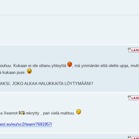
 touhuu. Kukaan ei ole ottanu yhteyttä
, mä ymmärrän että olette ujoja, mut
tä kukaan pure.
KEAKSI, JOKO ALKAA HALUKKAITA LÖYTYMÄÄN!?
aja Xeanrot
rekrytty , pari vielä mahtuu.
.esl.eu/eu/sc2/team/7691957/