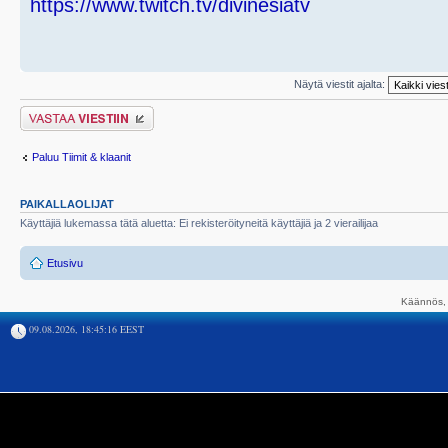
https://www.twitch.tv/divinesiatv
Näytä viestit ajalta:
Lähetä vastaus
Paluu Tiimit & klaanit
PAIKALLAOLIJAT
Käyttäjiä lukemassa tätä aluetta: Ei rekisteröityneitä käyttäjiä ja 2 vierailijaa
Etusivu
Käännös, 
09.08.2026, 18:45:16 EEST