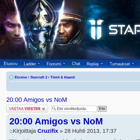
Etusivu
Chat
Ladder
Foorumi
Replay
Turnaukset
Etusivu
‹
Starcraft 2
‹
Tiimit & klaanit
20:00 Amigos vs NoM
Lähetä vastaus
20:00 Amigos vs NoM
Kirjoittaja
Cruzifix
» 28 Huhti 2013, 17:37