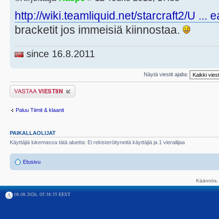
http://wiki.teamliquid.net/starcraft2/U ..
bracketit jos immeisiä kiinnostaa.
since 16.8.2011
Näytä viestit ajalta:
Lähetä vastaus
Paluu Tiimit & klaanit
PAIKALLAOLIJAT
Käyttäjiä lukemassa tätä aluetta: Ei rekisteröityneitä käyttäjiä ja 1 vierailijaa
Etusivu
Käännös, 
08.08.2026, 05:38:35 EEST