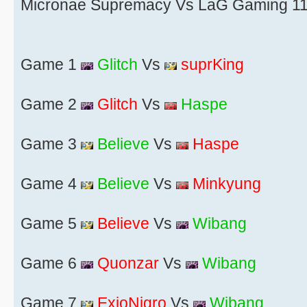
Micronae Supremacy Vs LaG Gaming 11
Game 1
Glitch
Vs
suprKing
Game 2
Glitch
Vs
Haspe
Game 3
Believe
Vs
Haspe
Game 4
Believe
Vs
Minkyung
Game 5
Believe
Vs
Wibang
Game 6
Quonzar
Vs
Wibang
Game 7
ExioNigro
Vs
Wibang