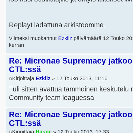
Replayt ladattuna arkistoomme.
Viimeksi muokannut
Ezkilz
päivämäärä 12 Touko 201
kerran
Re: Micronae Supremacy jatko
CTL:ssä
Kirjoittaja
Ezkilz
» 12 Touko 2013, 11:16
Tuli sitten avattua tämmöinen keskute
Community team leaguessa
Re: Micronae Supremacy jatko
CTL:ssä
Kirjoittaja
Haspe
» 12 Touko 2013, 17:33