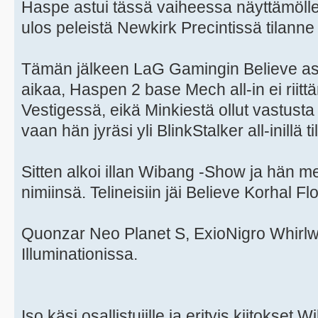
Haspe astui tässä vaiheessa näyttämölle ja
ulos peleistä Newkirk Precintissä tilanne
Tämän jälkeen LaG Gamingin Believe ast
aikaa, Haspen 2 base Mech all-in ei riittä
Vestigessä, eikä Minkiestä ollut vastusta
vaan hän jyräsi yli BlinkStalker all-inillä t
Sitten alkoi illan Wibang -Show ja hän me
nimiinsä. Telineisiin jäi Believe Korhal Flo
Quonzar Neo Planet S, ExioNigro Whirlw
Illuminationissa.
Iso käsi osallistujille ja erityis kiitokset 