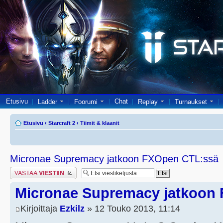
Etusivu
Chat
Ladder
Foorumi
Replay
Turnaukset
Etusivu
‹
Starcraft 2
‹
Tiimit & klaanit
Micronae Supremacy jatkoon FXOpen CTL:ssä
Lähetä vastaus
Micronae Supremacy jatkoon
Kirjoittaja
Ezkilz
» 12 Touko 2013, 11:14