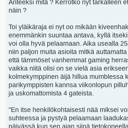
Anteeksi mitä ? Kerrotko nyt tarkalleen 
näin ?
Toi yläikäraja ei nyt oo mikään kiveenha
enemmänkin suuntaa antava, kyllä itsekin
voi olla hyvä pelaamaan. Aika usealla 25
niin paljon muita asioita mitkä auttamatta
että tämmöset vanhemmat gaming herras
vaikka niitä olisi on se vielä asia eriksee
kolmekymppinen äijä hillua mumblessa
parikymppisten kannsa viikonlopun pilluhu
ja uskomattomista 4 gateista.
"En itse henkilökohtaisesti nää miksei voi
suhteessa ja pystyä pelaamaan laadukast
päivässä kun sen ajan siinä tietokoneella