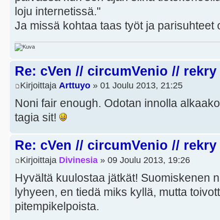
loju internetissä."
Ja missä kohtaa taas työt ja parisuhteet o
Re: cVen // circumVenio // rekry
Kirjoittaja
Arttuyo
» 01 Joulu 2013, 21:25
Noni fair enough. Odotan innolla alkaak
tagia sit!
Re: cVen // circumVenio // rekry
Kirjoittaja
Divinesia
» 09 Joulu 2013, 19:26
Hyvältä kuulostaa jätkät! Suomiskenen n
lyhyeen, en tiedä miks kyllä, mutta toivott
pitempikelpoista.