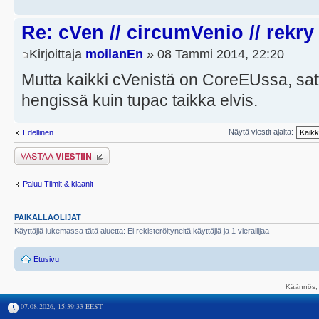
Re: cVen // circumVenio // rekry
Kirjoittaja
moilanEn
» 08 Tammi 2014, 22:20
Mutta kaikki cVenistä on CoreEUssa, sa
hengissä kuin tupac taikka elvis.
Näytä viestit ajalta:
Edellinen
Lähetä vastaus
Paluu Tiimit & klaanit
PAIKALLAOLIJAT
Käyttäjiä lukemassa tätä aluetta: Ei rekisteröityneitä käyttäjiä ja 1 vierailijaa
Etusivu
Käännös, 
07.08.2026, 15:39:33 EEST