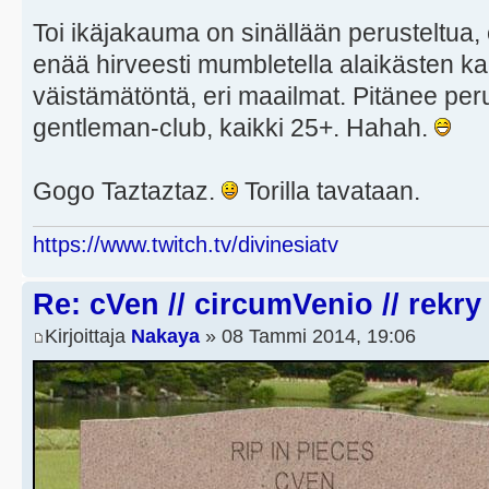
Toi ikäjakauma on sinällään perusteltua, 
enää hirveesti mumbletella alaikästen k
väistämätöntä, eri maailmat. Pitänee pe
gentleman-club, kaikki 25+. Hahah.
Gogo Taztaztaz.
Torilla tavataan.
https://www.twitch.tv/divinesiatv
Re: cVen // circumVenio // rekry
Kirjoittaja
Nakaya
» 08 Tammi 2014, 19:06