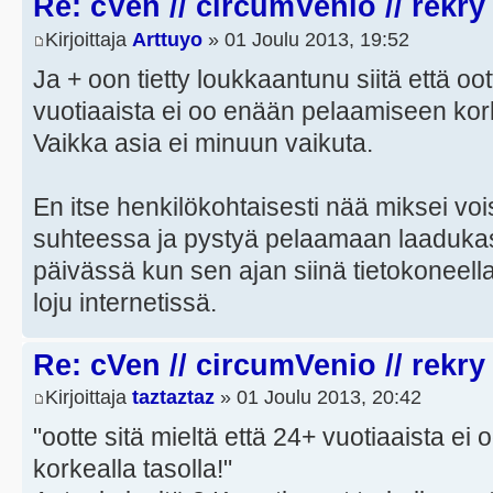
Re: cVen // circumVenio // rekry
Kirjoittaja
Arttuyo
» 01 Joulu 2013, 19:52
Ja + oon tietty loukkaantunu siitä että oot
vuotiaaista ei oo enään pelaamiseen kork
Vaikka asia ei minuun vaikuta.
En itse henkilökohtaisesti nää miksei vois
suhteessa ja pystyä pelaamaan laadukast
päivässä kun sen ajan siinä tietokoneella
loju internetissä.
Re: cVen // circumVenio // rekry
Kirjoittaja
taztaztaz
» 01 Joulu 2013, 20:42
"ootte sitä mieltä että 24+ vuotiaaista e
korkealla tasolla!"