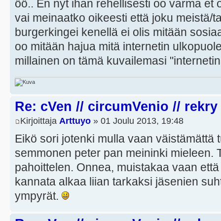
öö.. En nyt ihan rehellisesti oo varma et 
vai meinaatko oikeesti että joku meistä/tai
burgerkingei kenellä ei olis mitään sosiaa
oo mitään hajua mitä internetin ulkopuolel
millainen on tämä kuvailemasi "interneti
Re: cVen // circumVenio // rekry
Kirjoittaja
Arttuyo
» 01 Joulu 2013, 19:48
Eikö sori jotenki mulla vaan väistämättä t
semmonen peter pan meininki mieleen. To
pahoittelen. Onnea, muistakaa vaan että
kannata alkaa liian tarkaksi jäsenien suh
ympyrät.