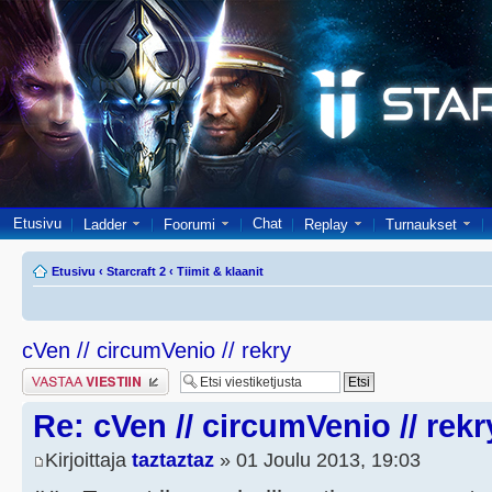
Etusivu
Chat
Ladder
Foorumi
Replay
Turnaukset
Etusivu
‹
Starcraft 2
‹
Tiimit & klaanit
cVen // circumVenio // rekry
Lähetä vastaus
Re: cVen // circumVenio // rekr
Kirjoittaja
taztaztaz
» 01 Joulu 2013, 19:03