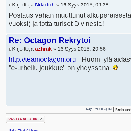
Kirjoittaja
Nikotoh
» 16 Syys 2015, 09:28
Postaus vähän muuttunut alkuperäisestä
vuoksi) ja totta turiset Divinesia!
Re: Octagon Rekrytoi
Kirjoittaja
azhrak
» 16 Syys 2015, 20:56
http://teamoctagon.org
- Huom. ylälaidas
"e-urheilu joukkue" on yhdyssana.
Näytä viestit ajalta:
Lähetä vastaus
Paluu Tiimit & klaanit