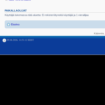
PAIKALLAOLIJAT
Käyttäjiä lukemassa tätä aluetta: Ei rekisteröityneitä käyttäjiä ja 1 vierailijaa
Etusivu
Käännös, 
09.08.2026, 14:51:12 EEST