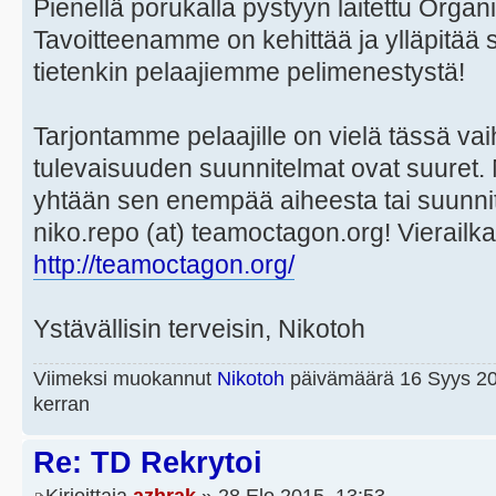
Pienellä porukalla pystyyn laitettu Organis
Tavoitteenamme on kehittää ja ylläpitää 
tietenkin pelaajiemme pelimenestystä!
Tarjontamme pelaajille on vielä tässä va
tulevaisuuden suunnitelmat ovat suuret. M
yhtään sen enempää aiheesta tai suunni
niko.repo (at) teamoctagon.org! Vierailk
http://teamoctagon.org/
Ystävällisin terveisin, Nikotoh
Viimeksi muokannut
Nikotoh
päivämäärä 16 Syys 20
kerran
Re: TD Rekrytoi
Kirjoittaja
azhrak
» 28 Elo 2015, 13:53