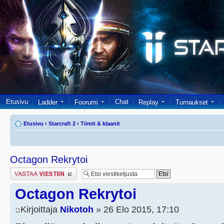
Etusivu
Chat
Ladder
Foorumi
Replay
Turnaukset
Etusivu
‹
Starcraft 2
‹
Tiimit & klaanit
Octagon Rekrytoi
Lähetä vastaus
Octagon Rekrytoi
Kirjoittaja
Nikotoh
» 26 Elo 2015, 17:10