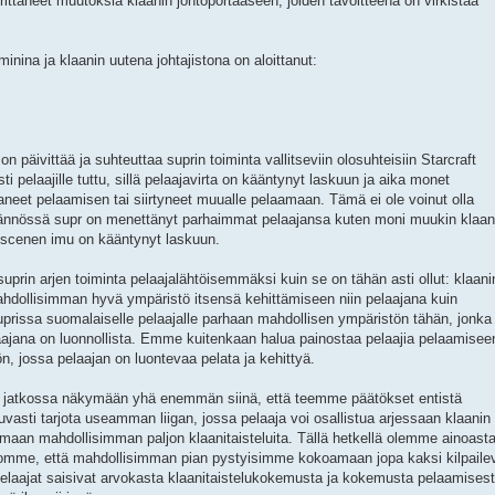
ttaneet muutoksia klaanin johtoportaaseen, joiden tavoitteena on virkistää
inina ja klaanin uutena johtajistona on aloittanut:
 päivittää ja suhteuttaa suprin toiminta vallitseviin olosuhteisiin Starcraft
i pelaajille tuttu, sillä pelaajavirta on kääntynyt laskuun ja aika monet
ttaneet pelaamisen tai siirtyneet muualle pelaamaan. Tämä ei ole voinut olla
tännössä supr on menettänyt parhaimmat pelaajansa kuten moni muukin klaan
2 scenen imu on kääntynyt laskuun.
rin arjen toiminta pelaajalähtöisemmäksi kuin se on tähän asti ollut: klaani
 mahdollisimman hyvä ympäristö itsensä kehittämiseen niin pelaajana kuin
prissa suomalaiselle pelaajalle parhaan mahdollisen ympäristön tähän, jonka
aajana on luonnollista. Emme kuitenkaan halua painostaa pelaajia pelaamisee
, jossa pelaajan on luontevaa pelata ja kehittyä.
e jatkossa näkymään yhä enemmän siinä, että teemme päätökset entistä
asti tarjota useamman liigan, jossa pelaaja voi osallistua arjessaan klaanin
tamaan mahdollisimman paljon klaanitaisteluita. Tällä hetkellä olemme ainoast
mme, että mahdollisimman pian pystyisimme kokoamaan jopa kaksi kilpaile
 pelaajat saisivat arvokasta klaanitaistelukokemusta ja kokemusta pelaamises