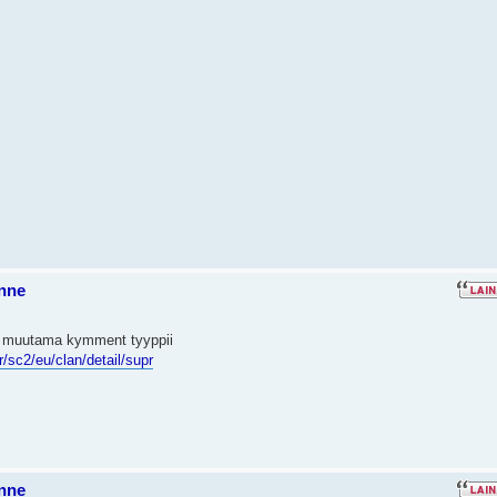
nne
uu muutama kymment tyyppii
kr/sc2/eu/clan/detail/supr
nne