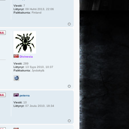
Viestit:
7
Liittynyt:
09 Huhti 2013, 22:06
Paikkakunta:
Finland
Divinesia
Viestit:
289
Liittynyt:
13 Syys 2010, 10:37
Paikkakunta:
Jyväskylä
peterra
Viestit:
10
Liittynyt:
07 Joulu 2010, 18:34