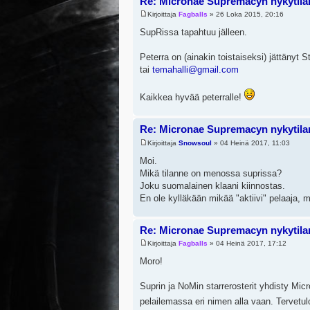
Re: Micronae Supremacyn nykytila
Kirjoittaja
Fagballs
» 26 Loka 2015, 20:16
SupRissa tapahtuu jälleen.
Peterra on (ainakin toistaiseksi) jättänyt S
tai
temahalli@gmail.com
Kaikkea hyvää peterralle!
Re: Micronae Supremacyn nykytila
Kirjoittaja
Snowsoul
» 04 Heinä 2017, 11:03
Moi.
Mikä tilanne on menossa suprissa?
Joku suomalainen klaani kiinnostas.
En ole kylläkään mikää "aktiivi" pelaaja, m
Re: Micronae Supremacyn nykytila
Kirjoittaja
Fagballs
» 04 Heinä 2017, 17:12
Moro!
Suprin ja NoMin starrerosterit yhdisty Mic
pelailemassa eri nimen alla vaan. Tervet