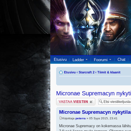
Etusivu
Chat
Ladder
Foorumi
Etusivu
‹
Starcraft 2
‹
Tiimit & klaanit
Micronae Supremacyn nykyti
Lähetä vastaus
Micronae Supremacyn nykytil
Kirjoittaja
peterra
» 05 Syys 2015, 23:41
Micronae Supremacy on kokemassa lähitulev