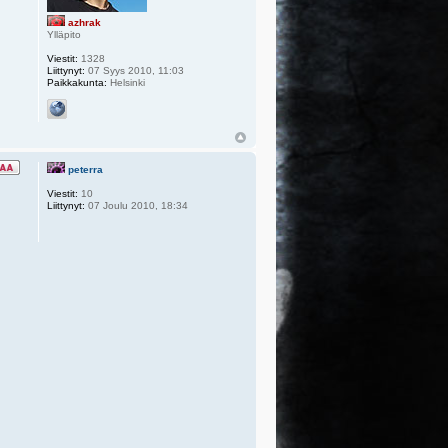
azhrak
Ylläpito
Viestit:
1328
Liittynyt:
07 Syys 2010, 11:03
Paikkakunta:
Helsinki
peterra
Viestit:
10
Liittynyt:
07 Joulu 2010, 18:34