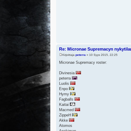
Re: Micronae Supremacyn nykytila
Kirjoittaja
peterra
» 10 Syys 2015, 22:25
Micronae Supremacy roster:
Divinesia
peterra
Luolis
Enpo
Hymy
Fagballs
Kaitai
Macmed
ZippeH
Akke
Atomos
Anzkiman