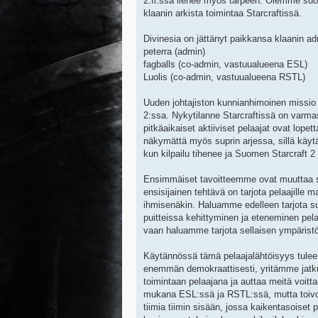
2.fi:ssä lienee myös tarpeen. Olemme suori
klaanin arkista toimintaa Starcraftissä.
Divinesia on jättänyt paikkansa klaanin adm
peterra (admin)
fagballs (co-admin, vastuualueena ESL)
Luolis (co-admin, vastuualueena RSTL)
Uuden johtajiston kunnianhimoinen missio on
2:ssa. Nykytilanne Starcraftissä on varmast
pitkäaikaiset aktiiviset pelaajat ovat lope
näkymättä myös suprin arjessa, sillä käy
kun kilpailu tihenee ja Suomen Starcraft 
Ensimmäiset tavoitteemme ovat muuttaa sup
ensisijainen tehtävä on tarjota pelaajille
ihmisenäkin. Haluamme edelleen tarjota su
puitteissa kehittyminen ja eteneminen pel
vaan haluamme tarjota sellaisen ympäristön
Käytännössä tämä pelaajalähtöisyys tule
enemmän demokraattisesti, yritämme jatkuv
toimintaan pelaajana ja auttaa meitä voit
mukana ESL:ssä ja RSTL:ssä, mutta toivo
tiimia tiimin sisään, jossa kaikentasoiset