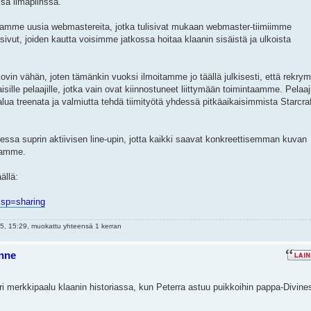
sä ilmapiirissä.
amme uusia webmastereita, jotka tulisivat mukaan webmaster-tiimiimme
sivut, joiden kautta voisimme jatkossa hoitaa klaanin sisäistä ja ulkoista
a kovin vähän, joten tämänkin vuoksi ilmoitamme jo täällä julkisesti, että rekr
aisille pelaajille, jotka vain ovat kiinnostuneet liittymään toimintaamme. Pelaaji
alua treenata ja valmiutta tehdä tiimityötä yhdessä pitkäaikaisimmista Starcraf
luessa suprin aktiivisen line-upin, jotta kaikki saavat konkreettisemman kuvan
laamme.
ällä:
. sp=sharing
, 15:29, muokattu yhteensä 1 kerran
nne
ri merkkipaalu klaanin historiassa, kun Peterra astuu puikkoihin pappa-Divine