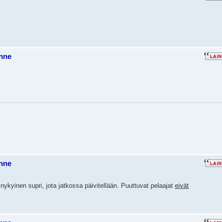
nne
nne
 nykyinen supri, jota jatkossa päivitellään. Puuttuvat pelaajat
eivät