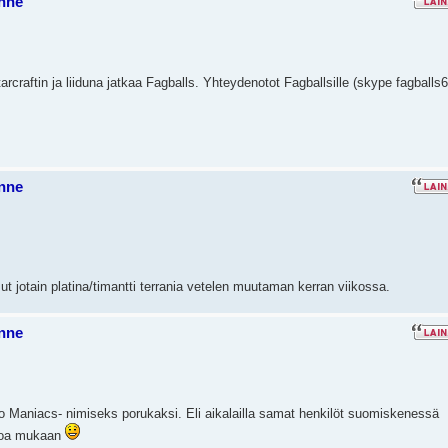
nne
tarcraftin ja liiduna jatkaa Fagballs. Yhteydenotot Fagballsille (skype fagballs
nne
ut jotain platina/timantti terrania vetelen muutaman kerran viikossa.
nne
ro Maniacs- nimiseks porukaksi. Eli aikalailla samat henkilöt suomiskenessä
uloa mukaan