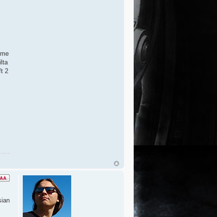
ymme
lta
t 2
sian