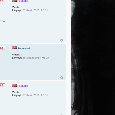
Fagballs
Viestit:
5
Liittynyt:
07 Kesä 2015, 20:31
616)
Snowsoul
Viestit:
4
Liittynyt:
29 Maalis 2014, 01:24
Fagballs
Viestit:
5
Liittynyt:
07 Kesä 2015, 20:31