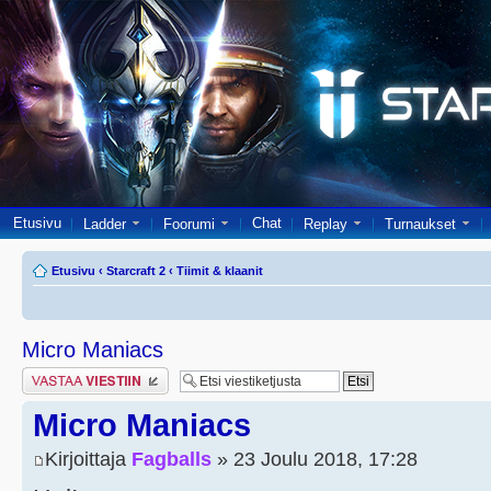
Etusivu
Chat
Ladder
Foorumi
Replay
Turnaukset
Etusivu
‹
Starcraft 2
‹
Tiimit & klaanit
Micro Maniacs
Lähetä vastaus
Micro Maniacs
Kirjoittaja
Fagballs
» 23 Joulu 2018, 17:28