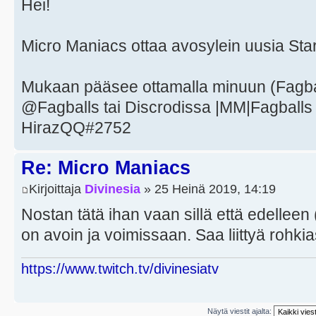
Hei!
Micro Maniacs ottaa avosylein uusia Starc
Mukaan pääsee ottamalla minuun (Fagball
@Fagballs tai Discrodissa |MM|Fagballs 
HirazQQ#2752
Re: Micro Maniacs
Kirjoittaja
Divinesia
» 25 Heinä 2019, 14:19
Nostan tätä ihan vaan sillä että edelleen
on avoin ja voimissaan. Saa liittyä rohki
https://www.twitch.tv/divinesiatv
Näytä viestit ajalta: