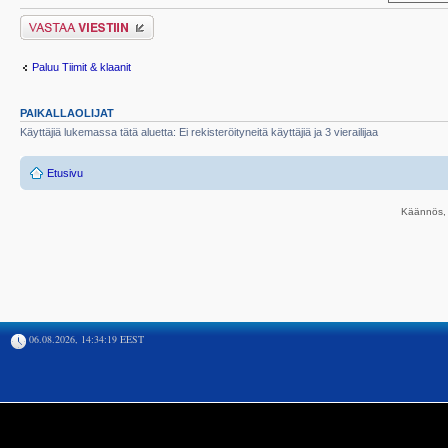
Lähetä vastaus
Paluu Tiimit & klaanit
PAIKALLAOLIJAT
Käyttäjiä lukemassa tätä aluetta: Ei rekisteröityneitä käyttäjiä ja 3 vierailijaa
Etusivu
Käännös, 
06.08.2026, 14:34:19 EEST