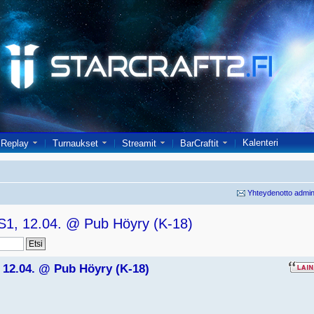
Kalenteri
Replay
Turnaukset
Streamit
BarCraftit
Yhteydenotto admin
1, 12.04. @ Pub Höyry (K-18)
 12.04. @ Pub Höyry (K-18)