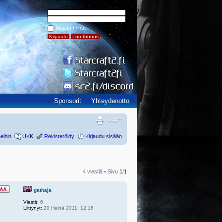
Muista minut
Sponsorit
Yhteydenotto
eihin
UKK
Rekisteröidy
Kirjaudu sisään
4 viestiä • Sivu
1
/
1
gathaja
Viestit:
6
Liittynyt:
20 Heinä 2011, 12:16