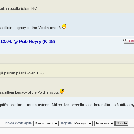
paikan päältä (olen 16v)
a silloin Legacy of the Voidin myötä
12.04. @ Pub Höyry (K-18)
ijä paikan päältä (olen 16v)
ssa silloin Legacy of the Voidin myötä
 pitäs poistaa... mutta asiaan! Millon Tampereella taas barcraftia...ikä riittää n
Näytä viestit ajalta:
Järjestä