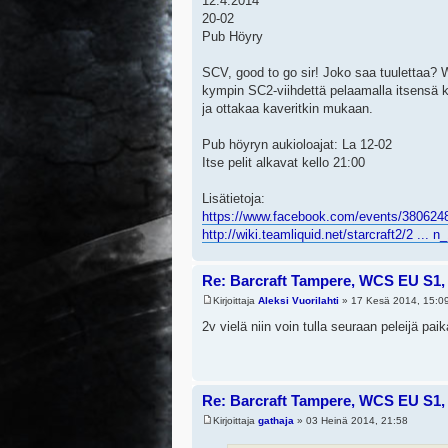
12.4.2014
20-02
Pub Höyry
SCV, good to go sir! Joko saa tuulettaa? 
kympin SC2-viihdettä pelaamalla itsensä 
ja ottakaa kaveritkin mukaan.
Pub höyryn aukioloajat: La 12-02
Itse pelit alkavat kello 21:00
Lisätietoja:
https://www.facebook.com/events/380624
http://wiki.teamliquid.net/starcraft2/2 ... 
Re: Barcraft Tampere, WCS EU S1, 
Kirjoittaja
Aleksi Vuorilahti
» 17 Kesä 2014, 15:0
2v vielä niin voin tulla seuraan peleijä pai
Re: Barcraft Tampere, WCS EU S1, 
Kirjoittaja
gathaja
» 03 Heinä 2014, 21:58