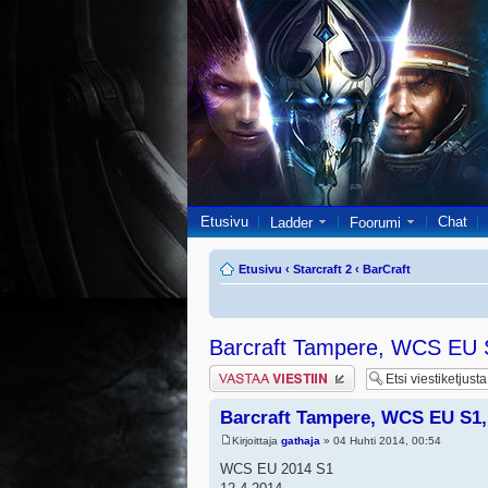
Etusivu
Chat
Ladder
Foorumi
Etusivu
‹
Starcraft 2
‹
BarCraft
Barcraft Tampere, WCS EU S
Lähetä vastaus
Barcraft Tampere, WCS EU S1,
Kirjoittaja
gathaja
» 04 Huhti 2014, 00:54
WCS EU 2014 S1