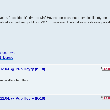
Welmu "I decided it's time to win" Hovinen on pedannut suomalaisille täyden
kahdeksan parhaan joukkoon WCS Europessa. Tuulettakaa siis itsenne paikal
862078721/
n_1_Europe
12.04. @ Pub Höyry (K-18)
9
kan päältä (olen 16v)
12.04. @ Pub Höyry (K-18)