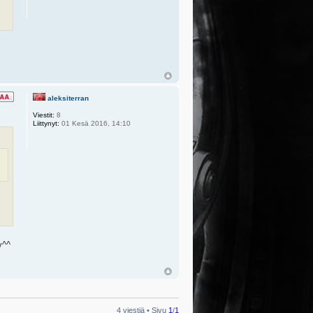
aleksiterran
Viestit:
8
Liittynyt:
01 Kesä 2016, 14:10
y^^
4 viestiä • Sivu
1
/
1