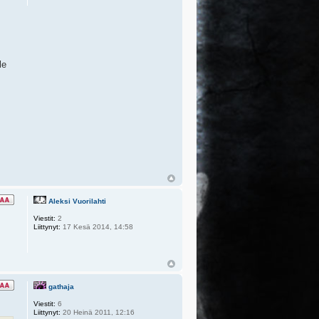
le
Aleksi Vuorilahti
Viestit:
2
Liittynyt:
17 Kesä 2014, 14:58
gathaja
Viestit:
6
Liittynyt:
20 Heinä 2011, 12:16