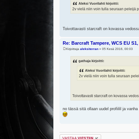
Aleksi Vuorilahti kirjoitti:
2v vielä niin voin tulla seuraan peleijä 
Toivottavasti starcraft on kovassa vedoss
Re: Barcraft Tampere, WCS EU S1, 
Kirjoittaja
aleksiterran
» 05 Kesä 2016, 00:03
gathaja kirjoitti:
Aleksi Vuorilahti kirjoitti:
2v vielä niin voin tulla seuraan pele
Toivottavasti starcraft on kovassa vedo
no tässä sitä ollaan uudel profiilil ja vanha
Lähetä vastaus