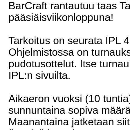
BarCraft rantautuu taas T
pääsiäisviikonloppuna!
Tarkoitus on seurata IPL 
Ohjelmistossa on turnauks
pudotusottelut. Itse turna
IPL:n sivuilta
.
Aikaeron vuoksi (10 tuntia
sunnuntaina sopiva määrä 
Maanantaina jatketaan siitä