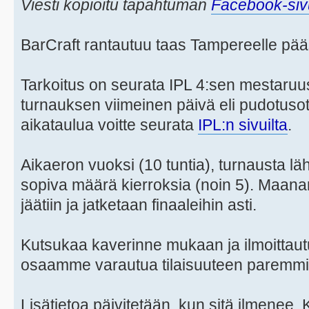
Viesti kopioitu tapahtuman
Facebook-sivu
BarCraft rantautuu taas Tampereelle pää
Tarkoitus on seurata IPL 4:sen mestaruu
turnauksen viimeinen päivä eli pudotusot
aikataulua voitte seurata
IPL:n sivuilta
.
Aikaeron vuoksi (10 tuntia), turnausta l
sopiva määrä kierroksia (noin 5). Maanan
jäätiin ja jatketaan finaaleihin asti.
Kutsukaa kaverinne mukaan ja ilmoittau
osaamme varautua tilaisuuteen paremmi
Lisätietoa päivitetään, kun sitä ilmenee