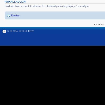
PAIKALLAOLIJAT
Käyttäjiä lukemassa tätä aluetta: Ei rekisteröityneitä käyttäjiä ja 1 vierailijaa
Etusivu
Käännös, 
07.08.2026, 02:40:48 EEST