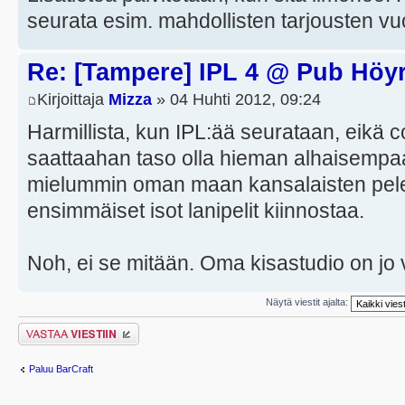
seurata esim. mahdollisten tarjousten vu
Re: [Tampere] IPL 4 @ Pub Höy
Kirjoittaja
Mizza
» 04 Huhti 2012, 09:24
Harmillista, kun IPL:ää seurataan, eikä
saattaahan taso olla hieman alhaisempaa
mielummin oman maan kansalaisten pelej
ensimmäiset isot lanipelit kiinnostaa.
Noh, ei se mitään. Oma kisastudio on jo
Näytä viestit ajalta:
Lähetä vastaus
Paluu BarCraft