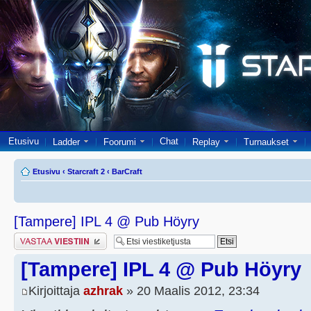
Etusivu
Chat
Ladder
Foorumi
Replay
Turnaukset
Etusivu
‹
Starcraft 2
‹
BarCraft
[Tampere] IPL 4 @ Pub Höyry
Lähetä vastaus
[Tampere] IPL 4 @ Pub Höyry
Kirjoittaja
azhrak
» 20 Maalis 2012, 23:34