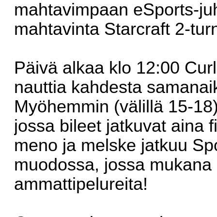
mahtavimpaan eSports-ju
mahtavinta Starcraft 2-tu
Päivä alkaa klo 12:00 Cu
nauttia kahdesta samanaik
Myöhemmin (välillä 15-18)
jossa bileet jatkuvat aina f
meno ja melske jatkuu Sp
muodossa, jossa mukana m
ammattipelureita!