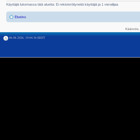
Käyttäjiä lukemassa tätä aluetta: Ei rekisteröityneitä käyttäjiä ja 1 vierailijaa
Etusivu
Käännös, 
06.08.2026, 19:04:36 EEST