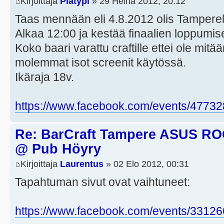
Kirjoittaja
Platypi
» 29 Heinä 2012, 20:12
Taas mennään eli 4.8.2012 olis Tamperel
Alkaa 12:00 ja kestää finaalien loppumi
Koko baari varattu craftille ettei ole mitä
molemmat isot screenit käytössä.
Ikäraja 18v.
https://www.facebook.com/events/4773
Re: BarCraft Tampere ASUS R
@ Pub Höyry
Kirjoittaja
Laurentus
» 02 Elo 2012, 00:31
Tapahtuman sivut ovat vaihtuneet:
https://www.facebook.com/events/3312