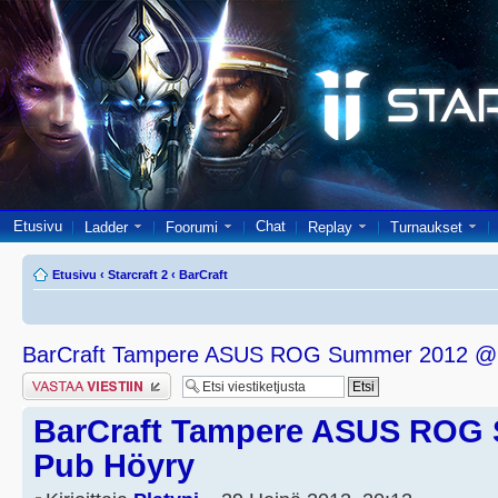
Etusivu
Chat
Ladder
Foorumi
Replay
Turnaukset
Etusivu
‹
Starcraft 2
‹
BarCraft
BarCraft Tampere ASUS ROG Summer 2012 @
Lähetä vastaus
BarCraft Tampere ASUS ROG
Pub Höyry