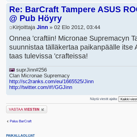
Re: BarCraft Tampere ASUS R
@ Pub Höyry
Kirjoittaja
Jinn
» 02 Elo 2012, 03:44
Onnea 'craftiin! Micronae Supremacyn 
suunnistaa tälläkertaa paikanpäälle itse
taas tulevissa 'crafteissa!
suprJinn#256
Clan Micronae Supremacy
http://sc2ranks.com/eu/1665525/Jinn
http://twitter.com/#!/GGJinn
Näytä viestit ajalta:
Lähetä vastaus
Paluu BarCraft
PAIKALLAOLIJAT