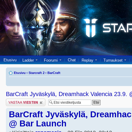
Etusivu
Chat
Ladder
Foorumi
Replay
Turnaukset
Etusivu
‹
Starcraft 2
‹
BarCraft
BarCraft Jyväskylä, Dreamhack Valencia 23.9.
Lähetä vastaus
BarCraft Jyväskylä, Dreamhack
@ Bar Launch