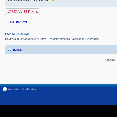
Lähetä vastaus
Paluu BarCraft
PAIKALLAOLIJAT
Käyttäjiä lukemassa tätä aluetta: Ei rekisteröityneitä käyttäjiä ja 1 vierailijaa
Etusivu
Käännös, 
07.08.2026, 13:13:33 EEST