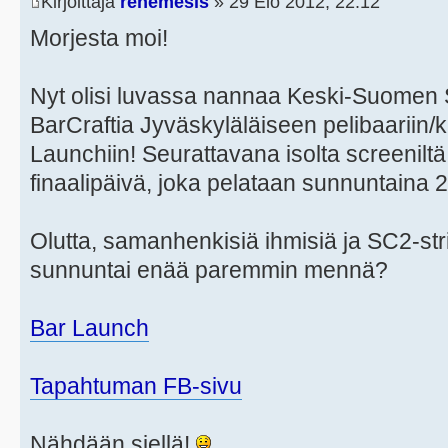
Kirjoittaja
renemesis
» 29 Elo 2012, 22:12
Morjesta moi!
Nyt olisi luvassa nannaa Keski-Suomen S
BarCraftia Jyväskyläläiseen pelibaariin
Launchiin! Seurattavana isolta screenil
finaalipäivä, joka pelataan sunnuntaina 2
Olutta, samanhenkisiä ihmisiä ja SC2-str
sunnuntai enää paremmin mennä?
Bar Launch
Tapahtuman FB-sivu
Nähdään siellä!