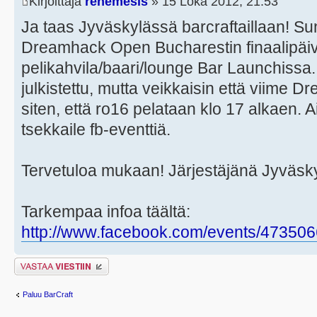
Kirjoittaja
renemesis
» 15 Loka 2012, 21:53
Ja taas Jyväskylässä barcraftaillaan! S
Dreamhack Open Bucharestin finaalipäiv
pelikahvila/baari/lounge Bar Launchissa. 
julkistettu, mutta veikkaisin että viim
siten, että ro16 pelataan klo 17 alkaen. Ai
tsekkaile fb-eventtiä.
Tervetuloa mukaan! Järjestäjänä Jyväsk
Tarkempaa infoa täältä:
http://www.facebook.com/events/47350
Lähetä vastaus
Paluu BarCraft