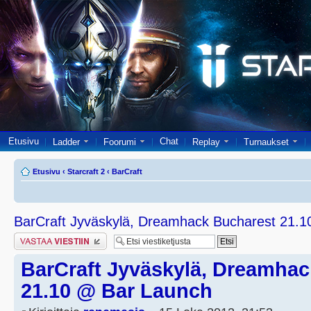
Etusivu
Chat
Ladder
Foorumi
Replay
Turnaukset
Etusivu
‹
Starcraft 2
‹
BarCraft
BarCraft Jyväskylä, Dreamhack Bucharest 21.
Lähetä vastaus
BarCraft Jyväskylä, Dreamhac
21.10 @ Bar Launch