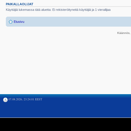
PAIKALLAOLIJAT
Käyttäjiä lukemassa tätä aluetta: Ei rekisteröityneitä käyttäjiä ja 1 vierailijaa
Etusivu
Käännös, 
07.08.2026, 23:24:01 EEST