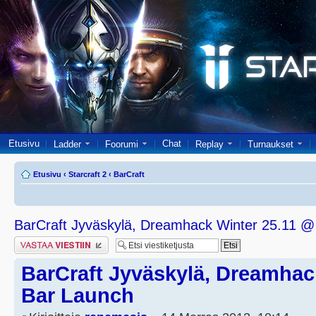
Etusivu
Chat
Ladder
Foorumi
Replay
Turnaukset
Etusivu
‹
Starcraft 2
‹
BarCraft
BarCraft Jyväskylä, Dreamhack Winter 25.11 @
Lähetä vastaus
BarCraft Jyväskylä, Dreamhac
Bar Launch