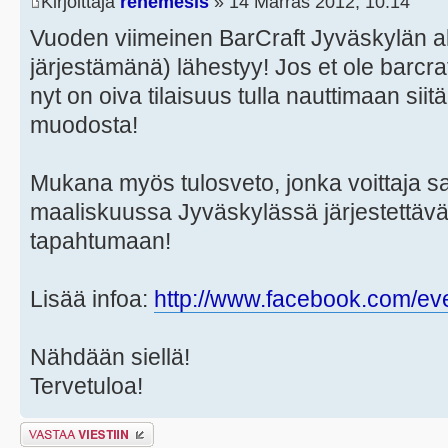
Kirjoittaja
renemesis
» 14 Marras 2012, 10:14
Vuoden viimeinen BarCraft Jyväskylän al
järjestämänä) lähestyy! Jos et ole barcr
nyt on oiva tilaisuus tulla nauttimaan sii
muodosta!
Mukana myös tulosveto, jonka voittaja s
maaliskuussa Jyväskylässä järjestettä
tapahtumaan!
Lisää infoa:
http://www.facebook.com/e
Nähdään siellä!
Tervetuloa!
Lähetä vastaus