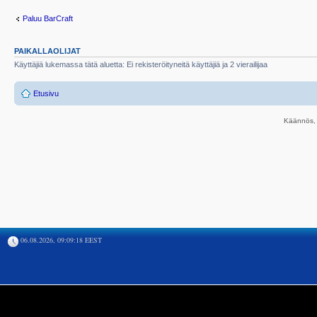
Paluu BarCraft
PAIKALLAOLIJAT
Käyttäjiä lukemassa tätä aluetta: Ei rekisteröityneitä käyttäjiä ja 2 vierailijaa
Etusivu
Käännös, 
06.08.2026, 09:09:18 EEST