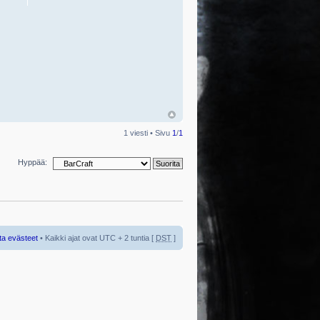
1 viesti • Sivu
1
/
1
Hyppää:
ta evästeet
• Kaikki ajat ovat UTC + 2 tuntia [
DST
]