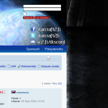
Muista minut
Sponsorit
Yhteydenotto
eihin
UKK
Rekisteröidy
Kirjaudu sisään
1 viesti • Sivu
1
/
1
renemesis
Viestit:
6
Liittynyt:
15 Syys 2010, 21:51
nen