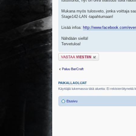
tutustunut, nyt on oiva tilaisuus tulla nau
Mukana myös tulosveto, jonka voittaja sa
Stage142-LAN -tapahtumaan!
Lisää infoa:
http://www.facebook.com/eve
Nähdään siellä!
Tervetuloa!
Lähetä vastaus
Paluu BarCraft
PAIKALLAOLIJAT
Käyttäjiä lukemassa tätä aluetta: Ei rekisteröityneitä kä
Etusivu