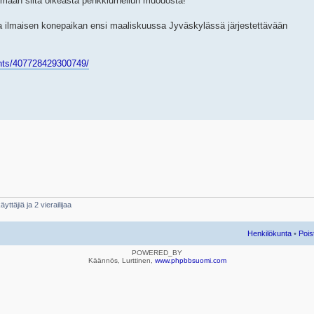
ttimaan siitä oikeasta penkkiurheilun muodosta!
a ilmaisen konepaikan ensi maaliskuussa Jyväskylässä järjestettävään
nts/407728429300749/
yttäjiä ja 2 vierailijaa
Henkilökunta
•
Pois
POWERED_BY
Käännös, Lurttinen,
www.phpbbsuomi.com