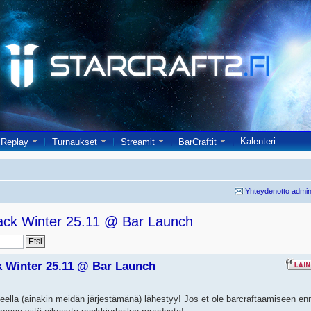
Kalenteri
Replay
Turnaukset
Streamit
BarCraftit
Yhteydenotto admin
ack Winter 25.11 @ Bar Launch
k Winter 25.11 @ Bar Launch
ella (ainakin meidän järjestämänä) lähestyy! Jos et ole barcraftaamiseen en