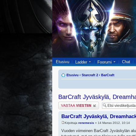
Etusivu
Chat
Ladder
Foorumi
Etusivu
‹
Starcraft 2
‹
BarCraft
BarCraft Jyväskylä, Dreamh
Lähetä vastaus
BarCraft Jyväskylä, Dreamhac
Kirjoittaja
renemesis
» 14 Marras 2012, 10:14
Vuoden viimeinen BarCraft Jyväskylän alue