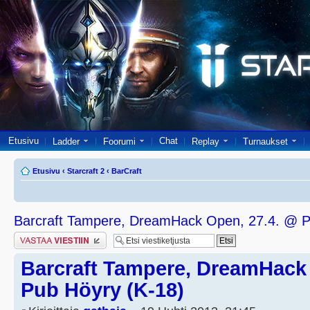
Etusivu
Chat
Ladder
Foorumi
Replay
Turnaukset
Etusivu
‹
Starcraft 2
‹
BarCraft
Barcraft Tampere, DreamHack Open, 27.4. @ P
Lähetä vastaus
Barcraft Tampere, DreamHack 
Pub Höyry (K-18)