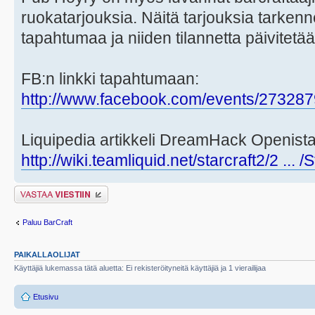
ruokatarjouksia. Näitä tarjouksia tarken
tapahtumaa ja niiden tilannetta päivitetä
FB:n linkki tapahtumaan:
http://www.facebook.com/events/27328
Liquipedia artikkeli DreamHack Openista
http://wiki.teamliquid.net/starcraft2/2 ... 
Lähetä vastaus
Paluu BarCraft
PAIKALLAOLIJAT
Käyttäjiä lukemassa tätä aluetta: Ei rekisteröityneitä käyttäjiä ja 1 vierailijaa
Etusivu