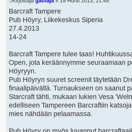
Kirjoittaja
gathaja
» 19 Huhti 2013, 21:45
Barcraft Tampere
Pub Höyry, Liikekeskus Siperia
27.4.2013
14-24
Barcraft Tampere tulee taas! Huhtikuus
Open, jota keräännymme seuraamaan pe
Höyryyn.
Pub Höyryn suuret screenit täytetään 
finaalipäivällä. Turnaukseen on saanut 
Starcraft tähti, mukaan lukien Vesa 'Welm
edelliseen Tampereen Barcraftiin katsojan
mies nähdään pelaamassa.
Pub Höyry on myös luvannut barcraftaajill