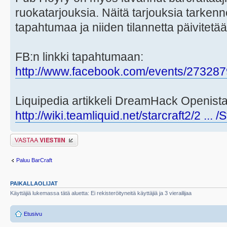
ruokatarjouksia. Näitä tarjouksia tarken
tapahtumaa ja niiden tilannetta päivitetä
FB:n linkki tapahtumaan:
http://www.facebook.com/events/27328
Liquipedia artikkeli DreamHack Openista
http://wiki.teamliquid.net/starcraft2/2 ... 
Lähetä vastaus
Paluu BarCraft
PAIKALLAOLIJAT
Käyttäjiä lukemassa tätä aluetta: Ei rekisteröityneitä käyttäjiä ja 3 vierailijaa
Etusivu