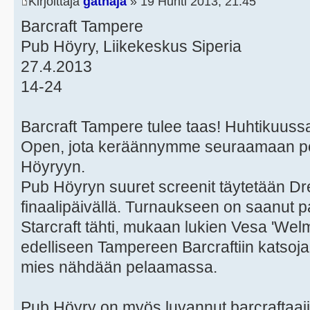
Kirjoittaja
gathaja
» 19 Huhti 2013, 21:45
Barcraft Tampere
Pub Höyry, Liikekeskus Siperia
27.4.2013
14-24
Barcraft Tampere tulee taas! Huhtikuus
Open, jota keräännymme seuraamaan pe
Höyryyn.
Pub Höyryn suuret screenit täytetään 
finaalipäivällä. Turnaukseen on saanut 
Starcraft tähti, mukaan lukien Vesa 'Welm
edelliseen Tampereen Barcraftiin katsojan
mies nähdään pelaamassa.
Pub Höyry on myös luvannut barcraftaajill