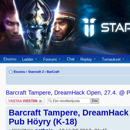
Etusivu
Chat
Ladder
Foorumi
Replay
Turnaukset
Etusivu
‹
Starcraft 2
‹
BarCraft
Barcraft Tampere, DreamHack Open, 27.4. @ P
Lähetä vastaus
Barcraft Tampere, DreamHack 
Pub Höyry (K-18)