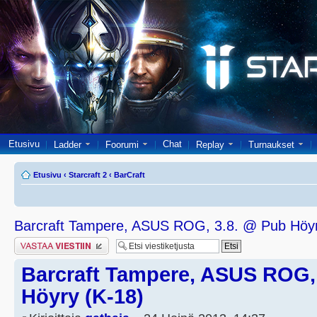
Etusivu
Chat
Ladder
Foorumi
Replay
Turnaukset
Etusivu
‹
Starcraft 2
‹
BarCraft
Barcraft Tampere, ASUS ROG, 3.8. @ Pub Höyr
Lähetä vastaus
Barcraft Tampere, ASUS ROG,
Höyry (K-18)