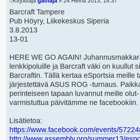
Kirjoittaja
gathaja
» 24 Heinä 2013, 14:37
Barcraft Tampere
Pub Höyry, Liikekeskus Siperia
3.8.2013
13-01
HERE WE GO AGAIN! Juhannusmakkarat o
lenkkipoluille ja Barcraft väki on kuullut 
Barcraftin. Tällä kertaa eSportsia meill
järjestettävä ASUS ROG -turnaus. Paikka
perinteiseen tapaan luvannut meille olut- 
varmistuttua päivitämme ne facebookiin.
Lisätietoa:
https://www.facebook.com/events/5722
http://www.assembly.org/summer13/esport