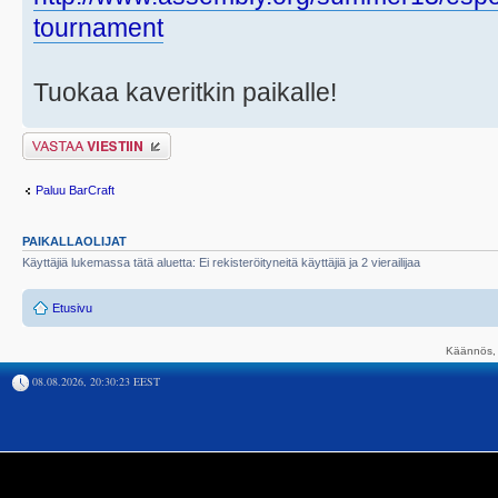
tournament
Tuokaa kaveritkin paikalle!
Lähetä vastaus
Paluu BarCraft
PAIKALLAOLIJAT
Käyttäjiä lukemassa tätä aluetta: Ei rekisteröityneitä käyttäjiä ja 2 vierailijaa
Etusivu
Käännös, 
08.08.2026, 20:30:23 EEST