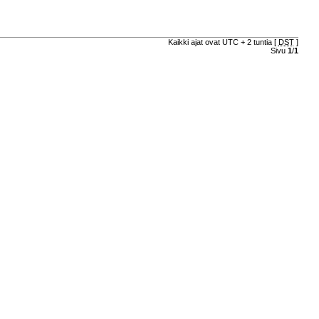
Kaikki ajat ovat UTC + 2 tuntia [
DST
]
Sivu
1
/
1