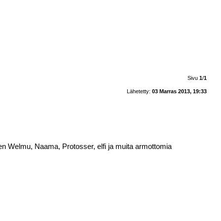
Sivu
1
/
1
Lähetetty:
03 Marras 2013, 19:33
ten Welmu, Naama, Protosser, elfi ja muita armottomia