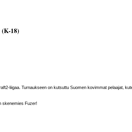
 (K-18)
)
rCraft2-liigaa. Turnaukseen on kutsuttu Suomen kovimmat pelaajat, ku
nen skenemies Fuzer!