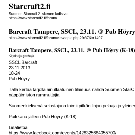
Starcraft2.fi
Suomen Starcraft 2 -skenen kotisivut.
https://www.starcraft2.fi/forum/
Barcraft Tampere, SSCL, 23.11. @ Pub Höyry
https://www.starcraft2.fi/forum/viewtopic.php?f=87&t=1497
Barcraft Tampere, SSCL, 23.11. @ Pub Höyry (K-18
Kirjoittaja
gathaja
SSCL Barcraft
23.11.2013
18-24
Pub Höyry
Tällä kertaa tarjolla ainutlaatuinen tilaisuus nähdä Suomen Sta
näppäimistön rummuttajia.
Suomenkielisenä selostajana toimii pitkän linjan pelaaja ja ylei
Paikkana jälleen Pub Höyry (K-18)
Lisätietoa:
https://www.facebook.com/events/1428325684055700/