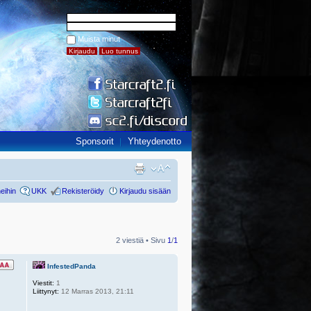
Muista minut
Sponsorit
Yhteydenotto
eihin
UKK
Rekisteröidy
Kirjaudu sisään
2 viestiä • Sivu
1
/
1
InfestedPanda
Viestit:
1
Liittynyt:
12 Marras 2013, 21:11