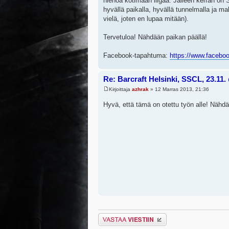
hienoa kotimaan liigaa. Jälleen kerran o
hyvällä paikalla, hyvällä tunnelmalla ja ma
vielä, joten en lupaa mitään).
Tervetuloa! Nähdään paikan päällä!
Facebook-tapahtuma:
https://www.facebo
Re: Barcraft Helsinki, SSCL, 23.11
Kirjoittaja
azhrak
» 12 Marras 2013, 21:36
Hyvä, että tämä on otettu työn alle! Nähdää
Lähetä vastaus