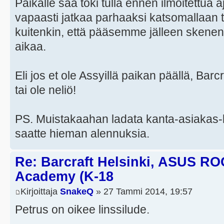
Paikalle saa toki tulla ennen ilmoitettua a
vapaasti jatkaa parhaaksi katsomallaan t
kuitenkin, että pääsemme jälleen skenen
aikaa.
Eli jos et ole Assyillä paikan päällä, Barcra
tai ole neliö!
PS. Muistakaahan ladata kanta-asiakas-k
saatte hieman alennuksia.
Re: Barcraft Helsinki, ASUS RO
Academy (K-18
Kirjoittaja
SnakeQ
» 27 Tammi 2014, 19:57
Petrus on oikee linssilude.