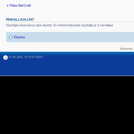
Paluu BarCraft
PAIKALLAOLIJAT
Käyttäjiä lukemassa tätä aluetta: Ei rekisteröityneitä käyttäjiä ja 3 vierailijaa
Etusivu
Käännös, 
07.08.2026, 19:55:03 EEST