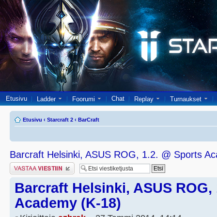
Etusivu
Chat
Ladder
Foorumi
Replay
Turnaukset
Etusivu
‹
Starcraft 2
‹
BarCraft
Barcraft Helsinki, ASUS ROG, 1.2. @ Sports A
Lähetä vastaus
Barcraft Helsinki, ASUS ROG, 
Academy (K-18)