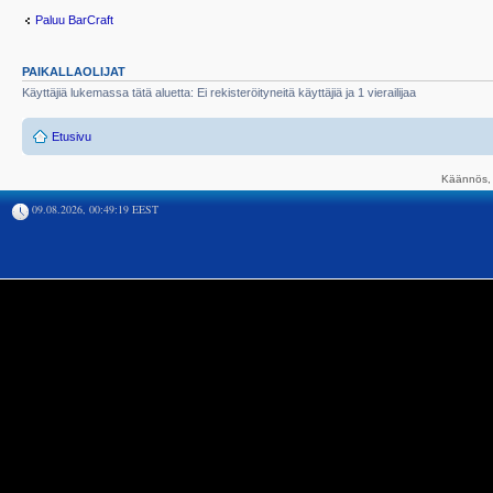
Paluu BarCraft
PAIKALLAOLIJAT
Käyttäjiä lukemassa tätä aluetta: Ei rekisteröityneitä käyttäjiä ja 1 vierailijaa
Etusivu
Käännös, 
09.08.2026, 00:49:19 EEST