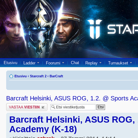
Etusivu
Chat
Ladder
Foorumi
Replay
Turnaukset
Etusivu
‹
Starcraft 2
‹
BarCraft
Barcraft Helsinki, ASUS ROG, 1.2. @ Sports A
Lähetä vastaus
Barcraft Helsinki, ASUS ROG, 
Academy (K-18)