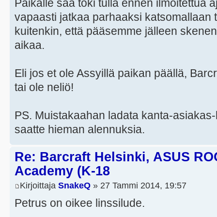
Paikalle saa toki tulla ennen ilmoitettua a
vapaasti jatkaa parhaaksi katsomallaan t
kuitenkin, että pääsemme jälleen skenen
aikaa.
Eli jos et ole Assyillä paikan päällä, Barcra
tai ole neliö!
PS. Muistakaahan ladata kanta-asiakas-k
saatte hieman alennuksia.
Re: Barcraft Helsinki, ASUS RO
Academy (K-18
Kirjoittaja
SnakeQ
» 27 Tammi 2014, 19:57
Petrus on oikee linssilude.