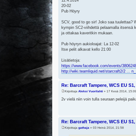
12.4.2014
20-02
Pub Höyry
SCV, good to go sir! Joko saa tuulettaa? 
kympin SC2-viihdettä pelaamalla itsensä 
ja ottakaa kaveritkin mukaan.
Pub höyryn aukioloajat: La 12-02
Itse pelit alkavat kello 21:00
Lisätietoja:
https://www.facebook.com/events/380624
http://wiki.teamliquid.net/starcraft2/2 ... 
Re: Barcraft Tampere, WCS EU S1, 
Kirjoittaja
Aleksi Vuorilahti
» 17 Kesä 2014, 15:0
2v vielä niin voin tulla seuraan peleijä pai
Re: Barcraft Tampere, WCS EU S1, 
Kirjoittaja
gathaja
» 03 Heinä 2014, 21:58