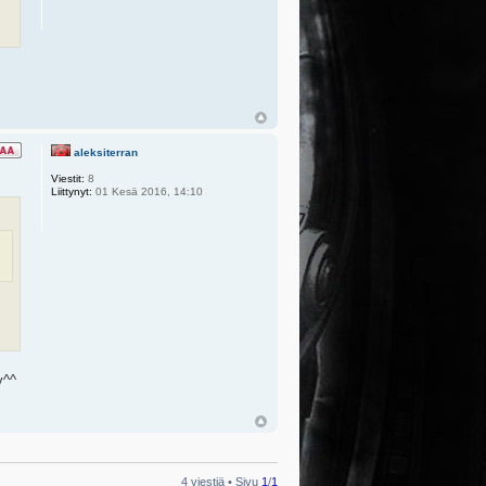
aleksiterran
Viestit:
8
Liittynyt:
01 Kesä 2016, 14:10
y^^
4 viestiä • Sivu
1
/
1