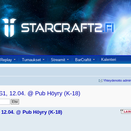
Kalenteri
Replay
Turnaukset
Streamit
BarCraftit
Yhteydenotto admin
1, 12.04. @ Pub Höyry (K-18)
 12.04. @ Pub Höyry (K-18)