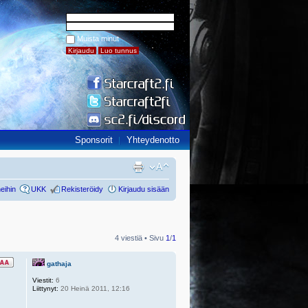
Muista minut
Sponsorit
Yhteydenotto
eihin
UKK
Rekisteröidy
Kirjaudu sisään
4 viestiä • Sivu
1
/
1
gathaja
Viestit:
6
Liittynyt:
20 Heinä 2011, 12:16