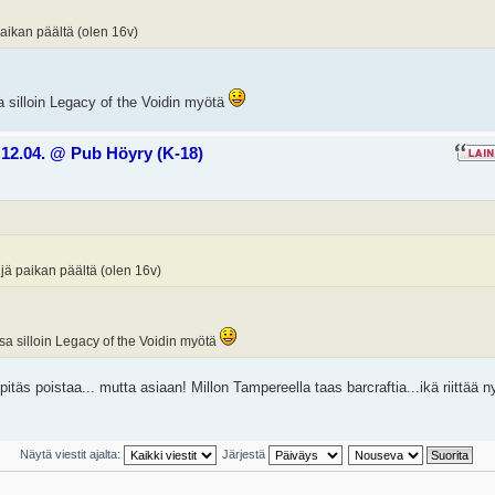
paikan päältä (olen 16v)
a silloin Legacy of the Voidin myötä
12.04. @ Pub Höyry (K-18)
ijä paikan päältä (olen 16v)
ssa silloin Legacy of the Voidin myötä
 pitäs poistaa... mutta asiaan! Millon Tampereella taas barcraftia...ikä riittää n
Näytä viestit ajalta:
Järjestä