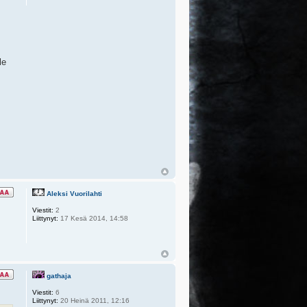
le
Aleksi Vuorilahti
Viestit:
2
Liittynyt:
17 Kesä 2014, 14:58
gathaja
Viestit:
6
Liittynyt:
20 Heinä 2011, 12:16