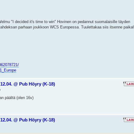
Welmu "I decided it's time to win" Hovinen on pedannut suomalaisille täyden
kahdeksan parhaan joukkoon WCS Europessa. Tuulettakaa siis itsenne paikal
862078721/
n_1_Europe
12.04. @ Pub Höyry (K-18)
9
kan päältä (olen 16v)
12.04. @ Pub Höyry (K-18)