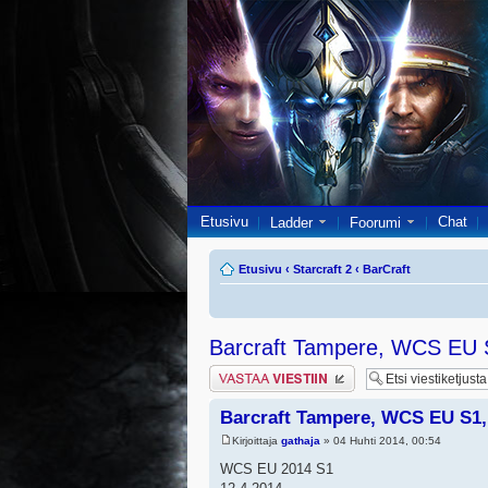
Etusivu
Chat
Ladder
Foorumi
Etusivu
‹
Starcraft 2
‹
BarCraft
Barcraft Tampere, WCS EU S
Lähetä vastaus
Barcraft Tampere, WCS EU S1,
Kirjoittaja
gathaja
» 04 Huhti 2014, 00:54
WCS EU 2014 S1