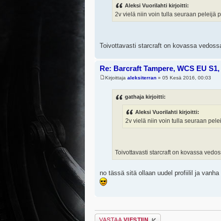
Aleksi Vuorilahti kirjoitti:
2v vielä niin voin tulla seuraan peleijä 
Toivottavasti starcraft on kovassa vedoss
Re: Barcraft Tampere, WCS EU S1, 
Kirjoittaja
aleksiterran
» 05 Kesä 2016, 00:03
gathaja kirjoitti:
Aleksi Vuorilahti kirjoitti:
2v vielä niin voin tulla seuraan pele
Toivottavasti starcraft on kovassa vedo
no tässä sitä ollaan uudel profiilil ja vanha
Lähetä vastaus