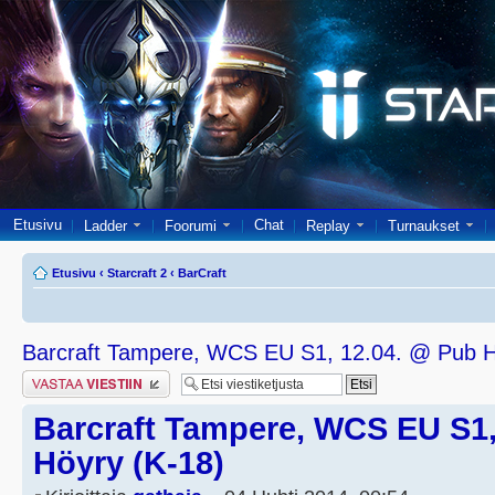
Etusivu
Chat
Ladder
Foorumi
Replay
Turnaukset
Etusivu
‹
Starcraft 2
‹
BarCraft
Barcraft Tampere, WCS EU S1, 12.04. @ Pub H
Lähetä vastaus
Barcraft Tampere, WCS EU S1,
Höyry (K-18)