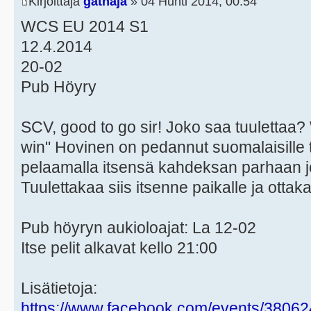
Kirjoittaja
gathaja
» 04 Huhti 2014, 00:54
WCS EU 2014 S1
12.4.2014
20-02
Pub Höyry
SCV, good to go sir! Joko saa tuulettaa? 
win" Hovinen on pedannut suomalaisille
pelaamalla itsensä kahdeksan parhaan
Tuulettakaa siis itsenne paikalle ja otta
Pub höyryn aukioloajat: La 12-02
Itse pelit alkavat kello 21:00
Lisätietoja:
https://www.facebook.com/events/3806