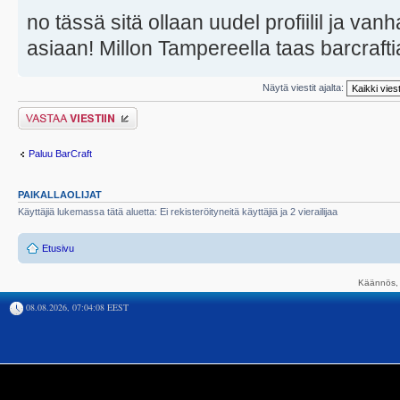
no tässä sitä ollaan uudel profiilil ja vanh
asiaan! Millon Tampereella taas barcraftia
Näytä viestit ajalta:
Lähetä vastaus
Paluu BarCraft
PAIKALLAOLIJAT
Käyttäjiä lukemassa tätä aluetta: Ei rekisteröityneitä käyttäjiä ja 2 vierailijaa
Etusivu
Käännös, 
08.08.2026, 07:04:08 EEST