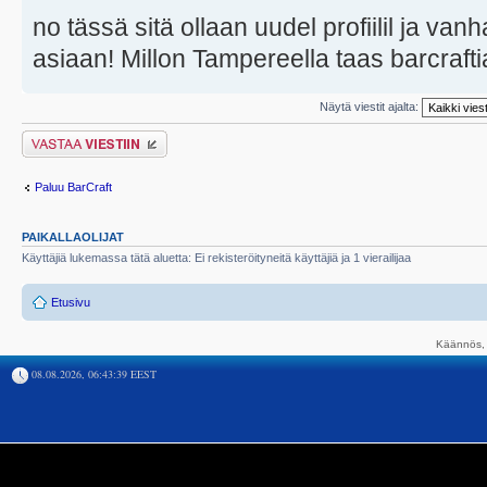
no tässä sitä ollaan uudel profiilil ja vanh
asiaan! Millon Tampereella taas barcraftia
Näytä viestit ajalta:
Lähetä vastaus
Paluu BarCraft
PAIKALLAOLIJAT
Käyttäjiä lukemassa tätä aluetta: Ei rekisteröityneitä käyttäjiä ja 1 vierailijaa
Etusivu
Käännös, 
08.08.2026, 06:43:39 EEST