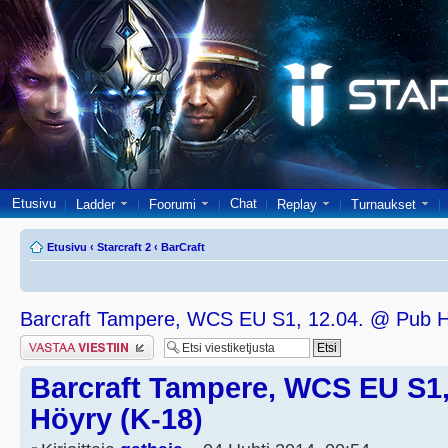
Etusivu
Chat
Ladder
Foorumi
Replay
Turnaukset
Etusivu
‹
Starcraft 2
‹
BarCraft
Barcraft Tampere, WCS EU S1, 12.04. @ Pub H
Lähetä vastaus
Barcraft Tampere, WCS EU S1,
Höyry (K-18)