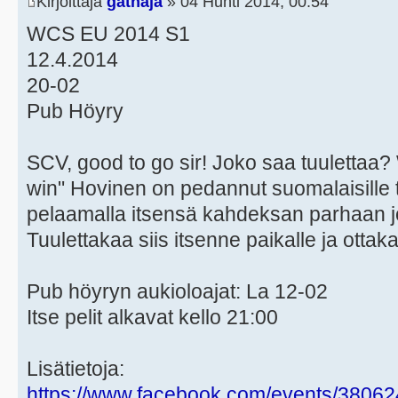
Kirjoittaja
gathaja
» 04 Huhti 2014, 00:54
WCS EU 2014 S1
12.4.2014
20-02
Pub Höyry
SCV, good to go sir! Joko saa tuulettaa? 
win" Hovinen on pedannut suomalaisille
pelaamalla itsensä kahdeksan parhaan
Tuulettakaa siis itsenne paikalle ja otta
Pub höyryn aukioloajat: La 12-02
Itse pelit alkavat kello 21:00
Lisätietoja:
https://www.facebook.com/events/3806