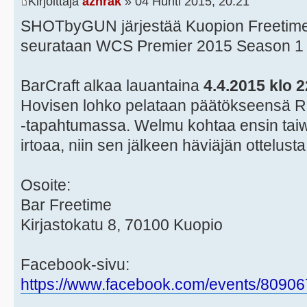
Kirjoittaja
azhrak
» 04 Huhti 2015, 20:21
SHOTbyGUN järjestää Kuopion Freetimes
seurataan WCS Premier 2015 Season 1 
BarCraft alkaa lauantaina
4.4.2015 klo 
Hovisen lohko pelataan päätökseensä
-tapahtumassa. Welmu kohtaa ensin taiwan
irtoaa, niin sen jälkeen häviäjän ottelus
Osoite:
Bar Freetime
Kirjastokatu 8, 70100 Kuopio
Facebook-sivu:
https://www.facebook.com/events/8090