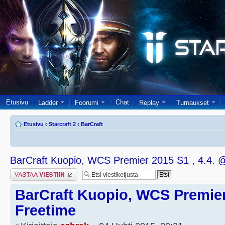
Etusivu
Chat
Ladder
Foorumi
Replay
Turnaukset
Etusivu
‹
Starcraft 2
‹
BarCraft
BarCraft Kuopio, WCS Premier 2015 S1 , 4.4. 
Lähetä vastaus
BarCraft Kuopio, WCS Premier 
Freetime