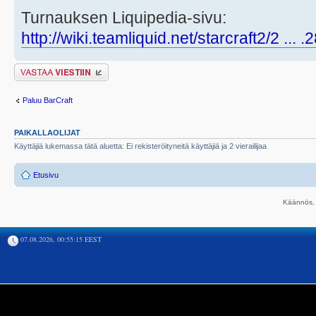
Turnauksen Liquipedia-sivu:
http://wiki.teamliquid.net/starcraft2/2 ...
Lähetä vastaus
Paluu BarCraft
PAIKALLAOLIJAT
Käyttäjiä lukemassa tätä aluetta: Ei rekisteröityneitä käyttäjiä ja 2 vierailijaa
Etusivu
Käännös, 
07.08.2026, 00:55:15 EEST