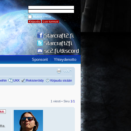
Muista minut
Sponsorit
Yhteydenotto
eihin
UKK
Rekisteröidy
Kirjaudu sisään
1 viesti • Sivu
1
/
1
tta.