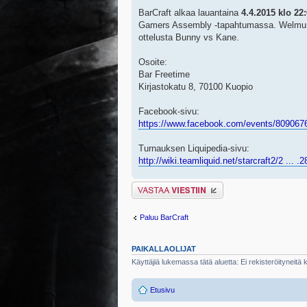
BarCraft alkaa lauantaina
4.4.2015 klo 22
Gamers Assembly -tapahtumassa. Welmu koht
ottelusta Bunny vs Kane.
Osoite:
Bar Freetime
Kirjastokatu 8, 70100 Kuopio
Facebook-sivu:
https://www.facebook.com/events/809067
Turnauksen Liquipedia-sivu:
http://wiki.teamliquid.net/starcraft2/2 ... 
Lähetä vastaus
Paluu BarCraft
PAIKALLAOLIJAT
Käyttäjiä lukemassa tätä aluetta: Ei rekisteröityneitä kä
Etusivu