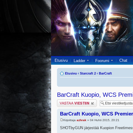
Etusivu
Chat
Ladder
Foorumi
Etusivu
‹
Starcraft 2
‹
BarCraft
BarCraft Kuopio, WCS Premi
Lähetä vastaus
BarCraft Kuopio, WCS Premier 
Kirjoittaja
azhrak
» 04 Huhti 2015, 20:21
SHOTbyGUN järjestää Kuopion Freetimess