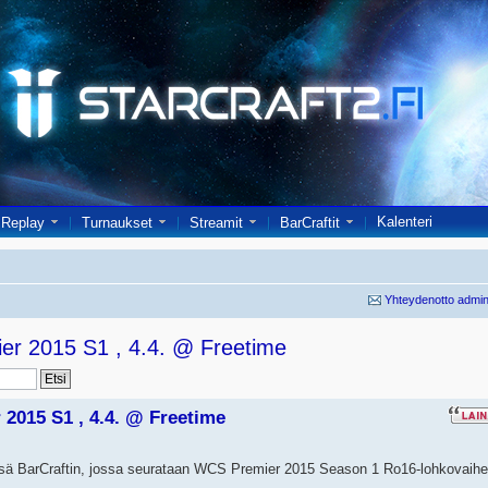
Kalenteri
Replay
Turnaukset
Streamit
BarCraftit
Yhteydenotto admin
er 2015 S1 , 4.4. @ Freetime
2015 S1 , 4.4. @ Freetime
ä BarCraftin, jossa seurataan WCS Premier 2015 Season 1 Ro16-lohkovaihe