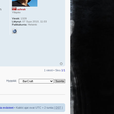
n
azhrak
Ylläpito
Viestit:
1328
Liittynyt:
07 Syys 2010, 11:03
Paikkakunta:
Helsinki
1 viesti • Sivu
1
/
1
Hyppää:
ta evästeet
• Kaikki ajat ovat UTC + 2 tuntia [
DST
]