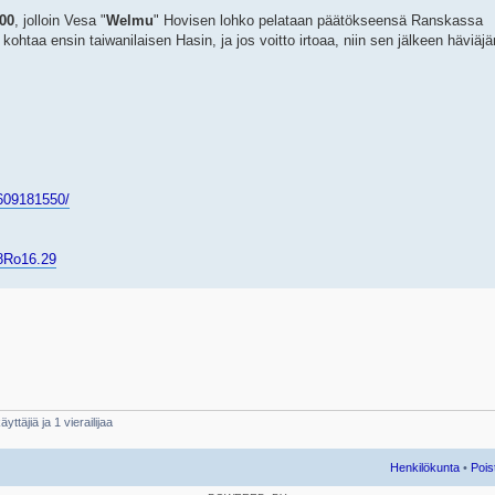
:00
, jolloin Vesa "
Welmu
" Hovisen lohko pelataan päätökseensä Ranskassa
aa ensin taiwanilaisen Hasin, ja jos voitto irtoaa, niin sen jälkeen häviäjä
609181550/
.28Ro16.29
yttäjiä ja 1 vierailijaa
Henkilökunta
•
Pois