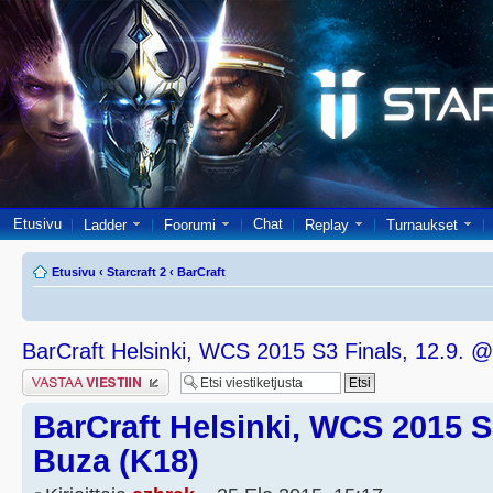
Etusivu
Chat
Ladder
Foorumi
Replay
Turnaukset
Etusivu
‹
Starcraft 2
‹
BarCraft
BarCraft Helsinki, WCS 2015 S3 Finals, 12.9. 
Lähetä vastaus
BarCraft Helsinki, WCS 2015 S
Buza (K18)