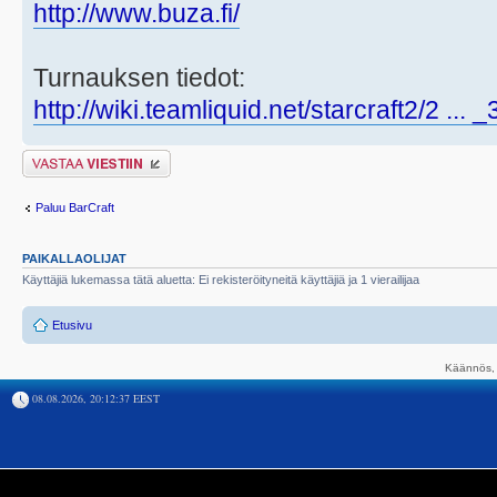
http://www.buza.fi/
Turnauksen tiedot:
http://wiki.teamliquid.net/starcraft2/2 ... 
Lähetä vastaus
Paluu BarCraft
PAIKALLAOLIJAT
Käyttäjiä lukemassa tätä aluetta: Ei rekisteröityneitä käyttäjiä ja 1 vierailijaa
Etusivu
Käännös, 
08.08.2026, 20:12:37 EEST