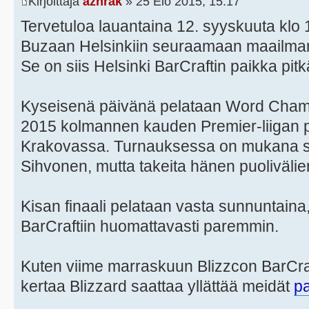
Kirjoittaja
azhrak
» 25 Elo 2015, 15:17
Tervetuloa lauantaina 12. syyskuuta klo 
Buzaan Helsinkiin seuraamaan maailmanl
Se on siis Helsinki BarCraftin paikka pitk
Kyseisenä päivänä pelataan Word Cham
2015 kolmannen kauden Premier-liigan pu
Krakovassa. Turnauksessa on mukana s
Sihvonen, mutta takeita hänen puolivälier
Kisan finaali pelataan vasta sunnuntaina,
BarCraftiin huomattavasti paremmin.
Kuten viime marraskuun Blizzcon BarCraft
kertaa Blizzard saattaa yllättää meidät
pa