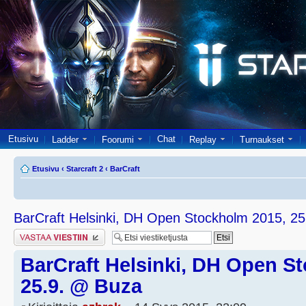
Etusivu
Chat
Ladder
Foorumi
Replay
Turnaukset
Etusivu
‹
Starcraft 2
‹
BarCraft
BarCraft Helsinki, DH Open Stockholm 2015, 2
Lähetä vastaus
BarCraft Helsinki, DH Open S
25.9. @ Buza