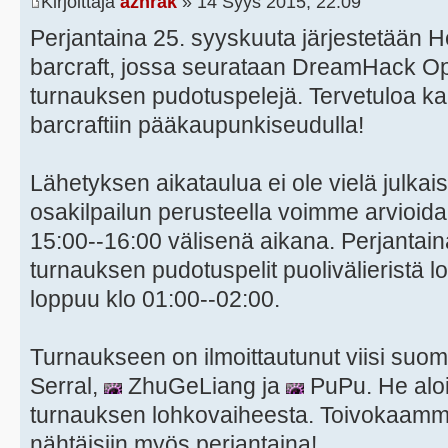
Kirjoittaja
azhrak
» 14 Syys 2015, 22:09
Perjantaina 25. syyskuuta järjestetään H
barcraft, jossa seurataan DreamHack O
turnauksen pudotuspelejä. Tervetuloa kai
barcraftiin pääkaupunkiseudulla!
Lähetyksen aikataulua ei ole vielä julkais
osakilpailun perusteella voimme arvioida,
15:00--16:00 välisenä aikana. Perjantai
turnauksen pudotuspelit puolivälieristä 
loppuu klo 01:00--02:00.
Turnaukseen on ilmoittautunut viisi suom
Serral,
ZhuGeLiang ja
PuPu. He aloit
turnauksen lohkovaiheesta. Toivokaamme,
nähtäisiin myös perjantaina!