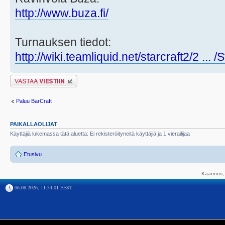
http://www.buza.fi/
Turnauksen tiedot:
http://wiki.teamliquid.net/starcraft2/2 ... 
Lähetä vastaus
Paluu BarCraft
PAIKALLAOLIJAT
Käyttäjiä lukemassa tätä aluetta: Ei rekisteröityneitä käyttäjiä ja 1 vierailijaa
Etusivu
Käännös, 
06.08.2026, 11:34:01 EEST