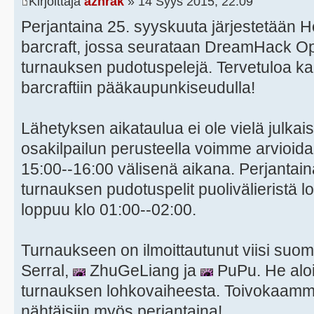
Kirjoittaja
azhrak
» 14 Syys 2015, 22:09
Perjantaina 25. syyskuuta järjestetään H
barcraft, jossa seurataan DreamHack O
turnauksen pudotuspelejä. Tervetuloa kai
barcraftiin pääkaupunkiseudulla!
Lähetyksen aikataulua ei ole vielä julkais
osakilpailun perusteella voimme arvioida,
15:00--16:00 välisenä aikana. Perjantai
turnauksen pudotuspelit puolivälieristä 
loppuu klo 01:00--02:00.
Turnaukseen on ilmoittautunut viisi suom
Serral,
ZhuGeLiang ja
PuPu. He aloit
turnauksen lohkovaiheesta. Toivokaamme,
nähtäisiin myös perjantaina!