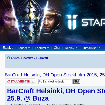
Etusivu
Chat
Ladder
Foorumi
Replay
Turnaukset
Etusivu
‹
Starcraft 2
‹
BarCraft
BarCraft Helsinki, DH Open Stockholm 2015, 2
Lähetä vastaus
BarCraft Helsinki, DH Open S
25.9. @ Buza