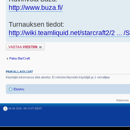
http://www.buza.fi/
Turnauksen tiedot:
http://wiki.teamliquid.net/starcraft2/2 ... 
Lähetä vastaus
Paluu BarCraft
PAIKALLAOLIJAT
Käyttäjiä lukemassa tätä aluetta: Ei rekisteröityneitä käyttäjiä ja 1 vierailijaa
Etusivu
Käännös, 
08.08.2026, 08:33:07 EEST