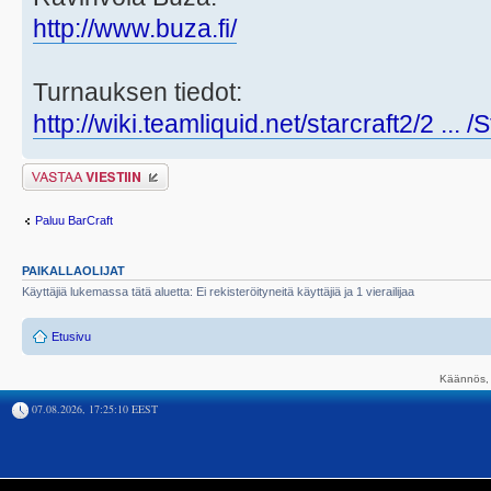
http://www.buza.fi/
Turnauksen tiedot:
http://wiki.teamliquid.net/starcraft2/2 ... 
Lähetä vastaus
Paluu BarCraft
PAIKALLAOLIJAT
Käyttäjiä lukemassa tätä aluetta: Ei rekisteröityneitä käyttäjiä ja 1 vierailijaa
Etusivu
Käännös, 
07.08.2026, 17:25:10 EEST