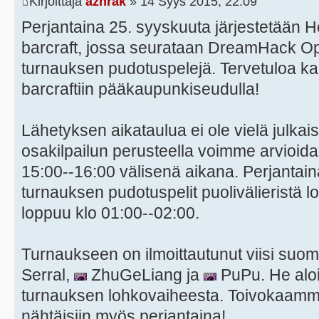
Kirjoittaja
azhrak
» 14 Syys 2015, 22:09
Perjantaina 25. syyskuuta järjestetään H
barcraft, jossa seurataan DreamHack O
turnauksen pudotuspelejä. Tervetuloa kai
barcraftiin pääkaupunkiseudulla!
Lähetyksen aikataulua ei ole vielä julkais
osakilpailun perusteella voimme arvioida,
15:00--16:00 välisenä aikana. Perjantai
turnauksen pudotuspelit puolivälieristä 
loppuu klo 01:00--02:00.
Turnaukseen on ilmoittautunut viisi suom
Serral,
ZhuGeLiang ja
PuPu. He aloit
turnauksen lohkovaiheesta. Toivokaamme,
nähtäisiin myös perjantaina!