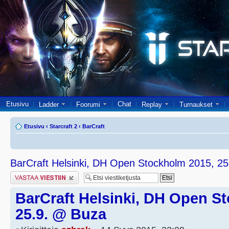
Etusivu
Chat
Ladder
Foorumi
Replay
Turnaukset
Etusivu
‹
Starcraft 2
‹
BarCraft
BarCraft Helsinki, DH Open Stockholm 2015, 2
Lähetä vastaus
BarCraft Helsinki, DH Open S
25.9. @ Buza