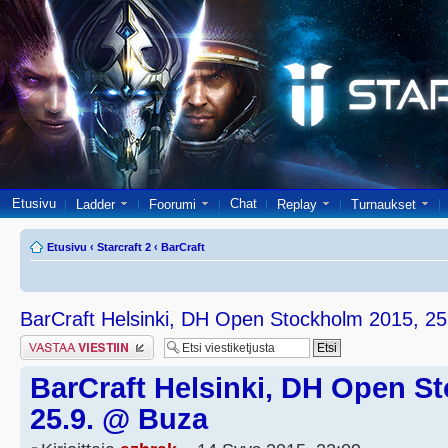
Etusivu
Chat
Ladder
Foorumi
Replay
Turnaukset
Etusivu
‹
Starcraft 2
‹
BarCraft
BarCraft Helsinki, DH Open Stockholm 2015, 2
Lähetä vastaus
BarCraft Helsinki, DH Open S
25.9. @ Buza