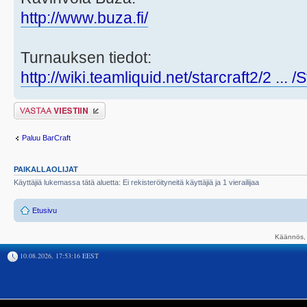
http://www.buza.fi/
Turnauksen tiedot:
http://wiki.teamliquid.net/starcraft2/2 ... 
Lähetä vastaus
Paluu BarCraft
PAIKALLAOLIJAT
Käyttäjiä lukemassa tätä aluetta: Ei rekisteröityneitä käyttäjiä ja 1 vierailijaa
Etusivu
Käännös, 
10.08.2026, 17:53:16 EEST