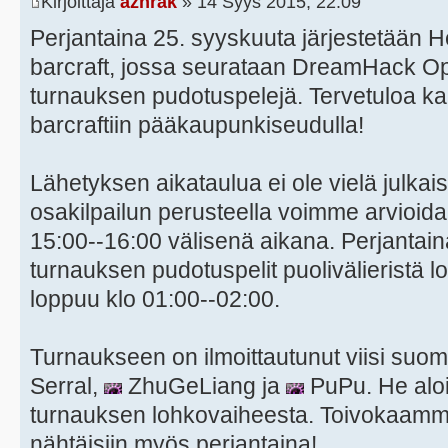
Kirjoittaja
azhrak
» 14 Syys 2015, 22:09
Perjantaina 25. syyskuuta järjestetään H
barcraft, jossa seurataan DreamHack O
turnauksen pudotuspelejä. Tervetuloa kai
barcraftiin pääkaupunkiseudulla!
Lähetyksen aikataulua ei ole vielä julkais
osakilpailun perusteella voimme arvioida,
15:00--16:00 välisenä aikana. Perjantai
turnauksen pudotuspelit puolivälieristä 
loppuu klo 01:00--02:00.
Turnaukseen on ilmoittautunut viisi suom
Serral,
ZhuGeLiang ja
PuPu. He aloit
turnauksen lohkovaiheesta. Toivokaamme,
nähtäisiin myös perjantaina!